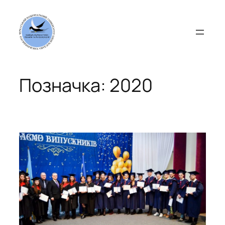
Перейти
до
вмісту
Позначка:
2020