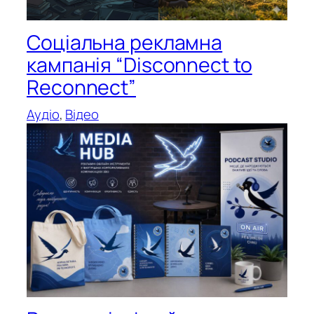
Соціальна рекламна
кампанія “Disconnect to
Reconnect”
Аудіо
, 
Відео