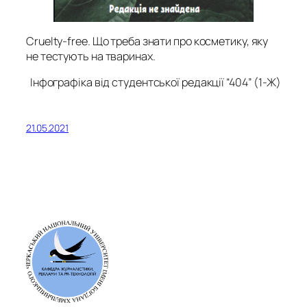
Cruelty-free. Що треба знати про косметику, яку
не тестують на тваринах.
Інфографіка від студентської редакції “404” (1-Ж)
21.05.2021