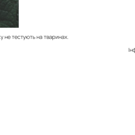
ку не тестують на тваринах.
Ін