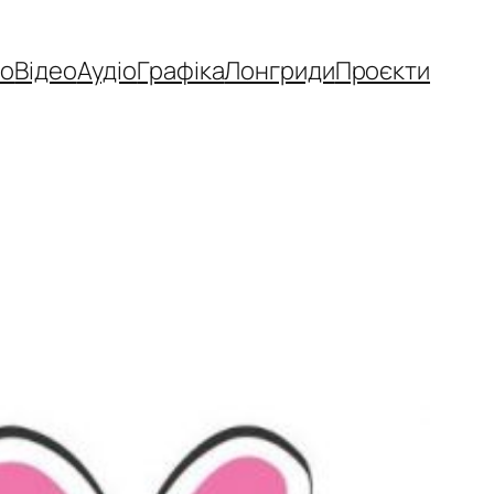
то
Відео
Аудіо
Графіка
Лонгриди
Проєкти