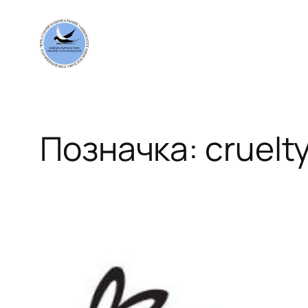
Перейти
до
вмісту
Позначка:
cruelt