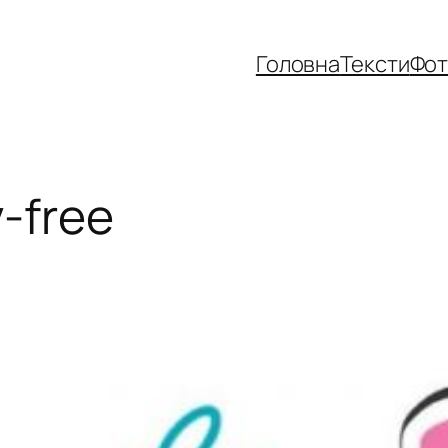
Головна
Тексти
Фо
y-free