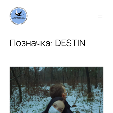
Перейти
до
вмісту
Позначка:
DESTIN