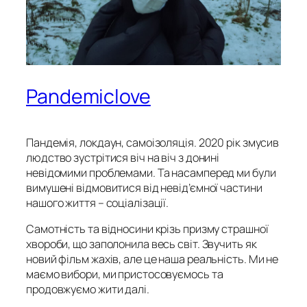
Pandemiclove
Пандемія, локдаун, самоізоляція. 2020 рік змусив
людство зустрітися віч на віч з донині
невідомими проблемами. Та насамперед ми були
вимушені відмовитися від невід’ємної частини
нашого життя – соціалізації.
Самотність та відносини крізь призму страшної
хвороби, що заполонила весь світ. Звучить як
новий фільм жахів, але це наша реальність. Ми не
маємо вибори, ми пристосовуємось та
продовжуємо жити далі.