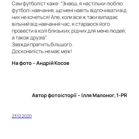
Сам футболіст каже: “Знаєш, я настільки люблю
футбол і навчання, що мені навіть відпочивати від
них не хочеться! Але, коли все ж таки випадає
вільний від навчання час, я стараюся його
провести в колі близьких, рідних для мене людей,
а також друзів”.
Завжди прагніть більшого.
Досконалість не має меж!
На фото – Андрій Косов
Автор фотоісторії – Ілля Малоног, 1-PR
23.12.2020