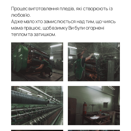
Процес виготовлення пледів, які створюють із
любов’ю.
Адже мало хто замислюється над тим, що чиясь
мама працює, щоб взимку Ви були огорнені
теплом та затишком.