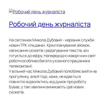
Робочий день журналіста
На світлинах Микола Дубовий – керівник служби
новин ТРК «Ільдана». Крім планування зйомок,
написання сюжетів і редагування текстів, він
готується до ефіру. Напередодні новорічних свят
роботи особливо багато у кожного працівника
телекомпанії.
У вільний час Микола Дубовий полюбляє вийти на
прогулянку, але й тоді, каже, не вдається
повністю відволіктись від думок про роботу.
Буває, у такі хвилини виникають ідеї нових
сюжетів.