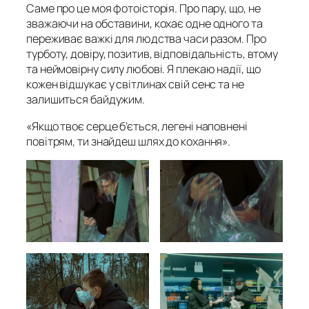
Саме про це моя фотоісторія. Про пару, що, не
зважаючи на обставини, кохає одне одного та
переживає важкі для людства часи разом. Про
турботу, довіру, позитив, відповідальність, втому
та неймовірну силу любові. Я плекаю надії, що
кожен відшукає у світлинах свій сенс та не
залишиться байдужим.
«Якщо твоє серце б’ється, легені наповнені
повітрям, ти знайдеш шлях до кохання».