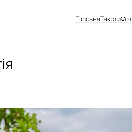
Головна
Тексти
Фо
ія