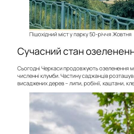
Пішохідний міст у парку 50-річчя Жовтня
Сучасний стан озеленен
Сьогодні Черкаси продовжують озеленення міс
численні клумби. Частину саджанців розташува
висаджених дерев – липи, робінії, каштани, кл