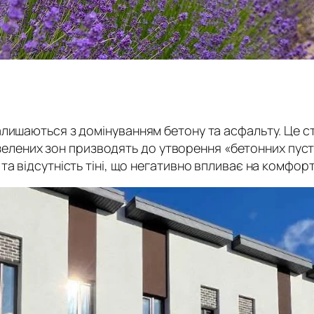
лишаються з домінуванням бетону та асфальту. Це с
ть зелених зон призводять до утворення «бетонних пус
а відсутність тіні, що негативно впливає на комфор