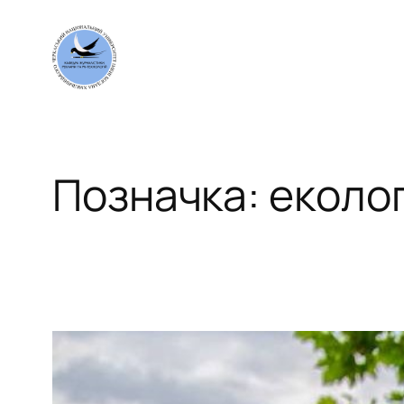
Перейти
до
вмісту
Позначка:
еколог