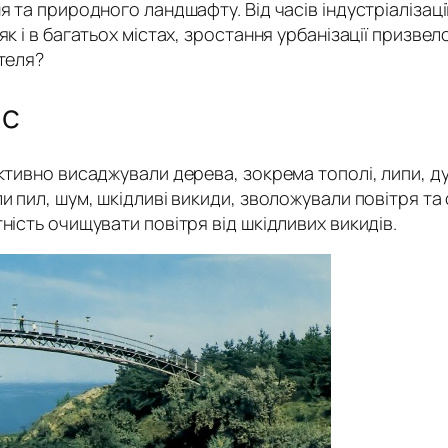
я та природного ландшафту. Від часів індустріалізац
к і в багатьох містах, зростання урбанізації призвел
теля?
ас
ктивно висаджували дерева, зокрема тополі, липи, ду
и пил, шум, шкідливі викиди, зволожували повітря та 
ність очищувати повітря від шкідливих викидів.