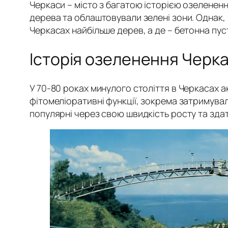
Черкаси – місто з багатою історією озелененн
дерева та облаштовували зелені зони. Однак, я
Черкасах найбільше дерев, а де – бетонна пус
Історія озеленення Черк
У 70-80 роках минулого століття в Черкасах а
фітомеліоративні функції, зокрема затримувал
популярні через свою швидкість росту та здат