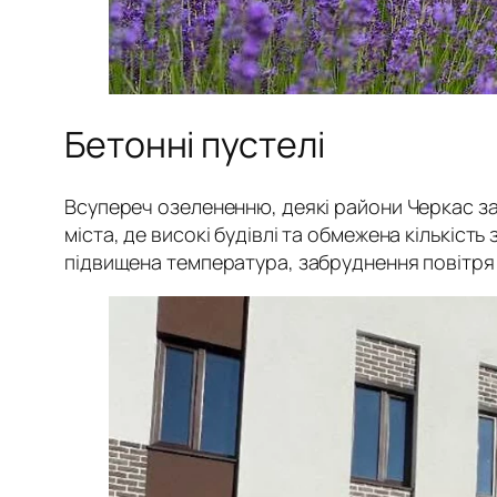
Бетонні пустелі
Всупереч озелененню, деякі райони Черкас за
міста, де високі будівлі та обмежена кількіс
підвищена температура, забруднення повітря т