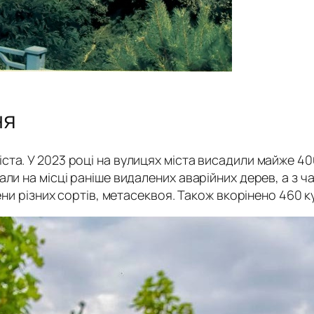
ня
та. У 2023 році на вулицях міста висадили майже 40
ли на місці раніше видалених аварійних дерев, а з ч
ени різних сортів, метасеквоя. Також вкорінено 460 к