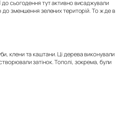
ії до сьогодення тут активно висаджували
о до зменшення зелених територій. То ж де в
би, клени та каштани. Ці дерева виконували
створювали затінок. Тополі, зокрема, були