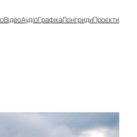
то
Відео
Аудіо
Графіка
Лонгриди
Проєкти