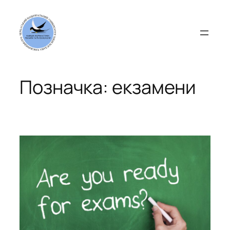
Перейти
до
вмісту
Позначка:
екзамени