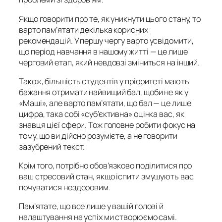
Якщо говорити про те, як уникнути цього стану, то
варто пам’ятати декілька корисних
рекомендацій. У першу чергу варто усвідомити,
що період навчання в нашому житті — це лише
черговий етап, який невдовзі зміниться на інший.
Також, більшість студентів у пріоритеті мають
бажання отримати найвищий бал, щоби не як у
«Маші», але варто пам’ятати, що бал — це лише
цифра, така собі «суб’єктивна» оцінка вас, як
знавця цієї сфери. Тож головне робити фокус на
тому, що ви дійсно розумієте, а не говорити
зазубрений текст.
Крім того, потрібно обов’язково поділитися про
ваш стресовий стан, якщо іспити змушують вас
почуватися нездоровим.
Пам’ятате, що все лише у вашій голові й
налаштування на успіх ми створюємо самі.