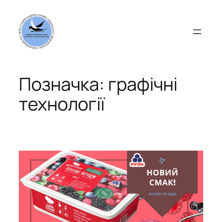
Перейти
до
вмісту
Позначка:
графічні
технології