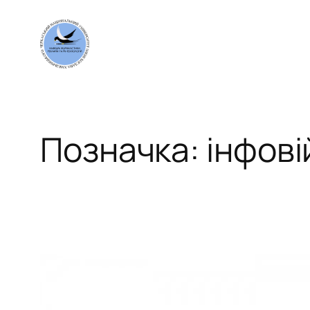
Перейти
до
вмісту
Позначка:
інфові