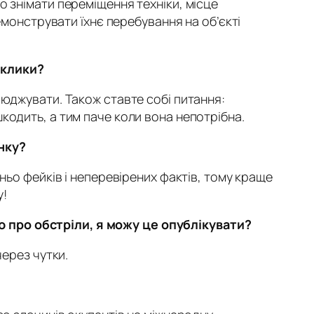
о знімати переміщення техніки, місце
емонструвати їхнє перебування на об’єкті
аклики?
сюджувати. Також ставте собі питання:
кодить, а тим паче коли вона непотрібна.
нку?
ньо фейків і неперевірених фактів, тому краще
у!
 про обстріли, я можу це опублікувати?
через чутки.