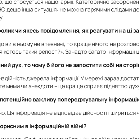
, що стосується нашої армії. Категорично заборонен
ДСНС дещо інша ситуація: не можна гарячими слідами д
у.
лик чи якесь повідомлення, як реагувати на ці з
 ви в ньому не впевнені, то краще нічого не розпов
 когось такий репост?». Занадто багато інформації ш
ий дух, то чому б його не запостити собі на сторі
надійність джерела інформації. У мережі зараз достат
те меми чи анекдоти – це краще сприяє підняттю дух
о потенційно важливу попереджувальну інформацію
о. Ця інформація не відповідає дійсності і шириться 
корисним в інформаційній війні?