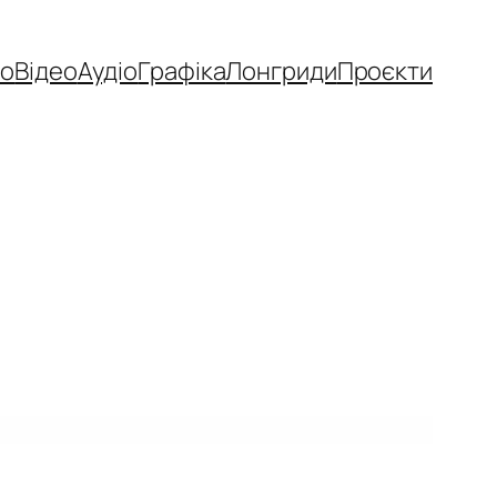
то
Відео
Аудіо
Графіка
Лонгриди
Проєкти