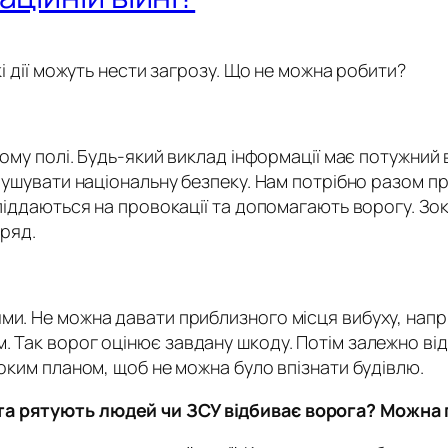
кі дії можуть нести загрозу. Що не можна робити?
ному полі. Будь-який виклад інформації має потужний в
орушувати національну безпеку. Нам потрібно разом пр
 піддаються на провокації та допомагають ворогу. Зок
аряд.
ми. Не можна давати приблизного місця вибуху, напри
. Так ворог оцінює завдану шкоду. Потім залежно від
роким планом, щоб не можна було впізнати будівлю.
а рятують людей чи ЗСУ відбиває ворога? Можна п