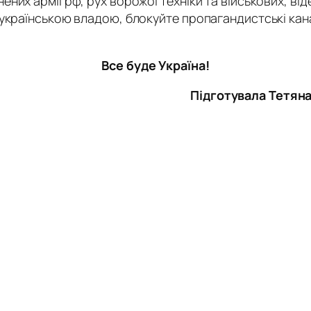
их армії рф, рух ворожої техніки та військових, від
українською владою, блокуйте пропагандистські кана
Все буде Україна!
Підготувала Тетяна