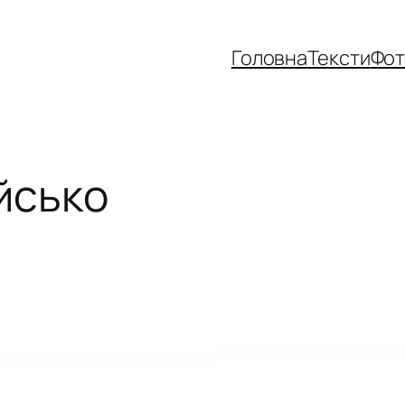
Головна
Тексти
Фо
йсько