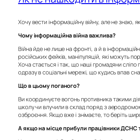
Хочу вести інформаційну війну, але не знаю, я
Чому інформаційна війна важлива?
Війна йде не лише на фронті, а й в інформацій
російських фейків, маніпуляцій, які можуть п
Хоча стається і так, що наші громадяни сліпо
одразу в соціальні мережі, що кудись впав сн
Що в цьому поганого?
Ви координуєте вогонь противника такими дія
школу чи влучили в склад поряд з аеродромом
озброєння. Якщо вже і знімаєте, то беріть ши
А якщо на місце прибули працівники ДСНС т