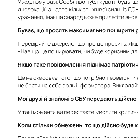
У жодному разі. Особливо публікувати будь-що
дислокації, а надто кількість живої сили. Із 
ураження, інакше снаряд може прилетіти знов
Буває, що просять максимально поширити ро
Перевіряйте джерело, що про це просить. Якщо
«Навіщо це поширювати, чи буде корисним для
Якщо таке повідомлення піднімає патріотичн
Це не скасовує того, що потрібно перевіряти 
не брати на себе роль інформатора. Викладай
Мої друзі й знайомі з СБУ передають дійсн
У такі моменти ви перестаєте мислити критичн
Коли стільки обмежень, то що дійсно буде 