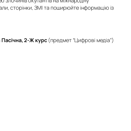
ео злочинів окупантів на міжнародну
ли, сторінки, ЗМІ та поширюйте інформацію із
 Пасічна, 2-Ж курс
(предмет “Цифрові медіа”)