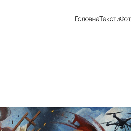
Головна
Тексти
Фо
я