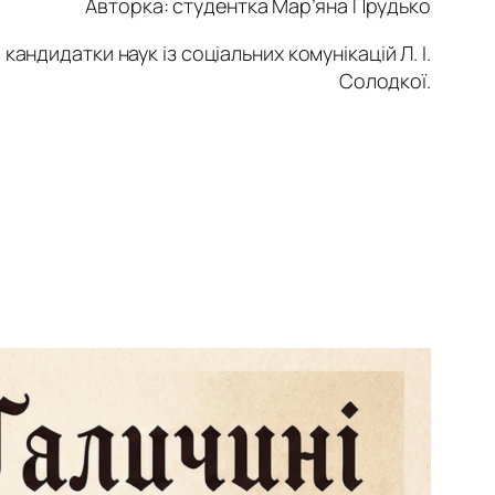
Авторка: с
тудентка
Мар’яна Прудько
андидатки наук із соціальних комунікацій Л. І.
Солодкої.