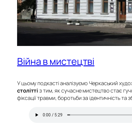
Війна в мистецтві
У цьому подкасті аналізуємо Черкаський худож
столітті
з тим, як сучасне мистецтво стає г
фіксації травми, боротьби за ідентичність т