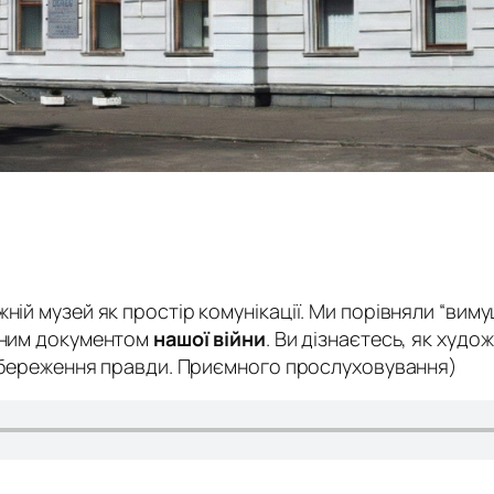
ній музей як простір комунікації. Ми порівняли “ви
учним документом
нашої війни
. Ви дізнаєтесь, як худ
а збереження правди. Приємного прослуховування)