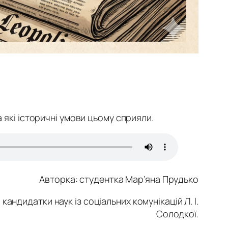
 які історичні умови цьому сприяли.
Авторка: с
тудентка
Мар’яна Прудько
андидатки наук із соціальних комунікацій Л. І.
Солодкої.