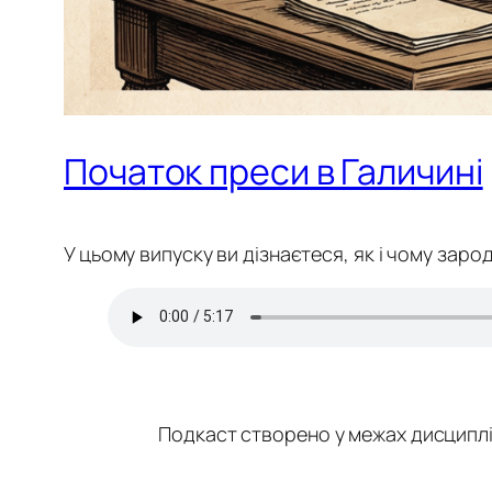
Початок преси в Галичині
У цьому випуску ви дізнаєтеся,
як і чому заро
Подкаст створено у межах дисципліни