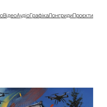
то
Відео
Аудіо
Графіка
Лонгриди
Проєкти