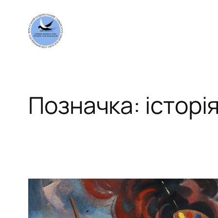
Перейти
до
вмісту
Позначка:
історі