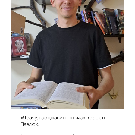
«Я бачу, вас цікавить пітьма» Ілларіон
Павлюк
.