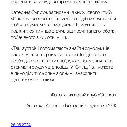
порівняти їх та чудово провести час на пікніку.
Катерина Супрун, засновниця книжкового клубу
«Спілка», розповіла, що метою подібних зустрічей
є обмін думками та емоціями. Це можливість
поділитися тим, що відчув від прочитаного, або ж
побаченого з кимось іншим:
«Такі зустрічі допомагають знайти однодумців і
надихнутися творчим настроєм. Іноді просто
необхідно розповісти свої думки, враження та не
отримати осуду у відповідь. У “Спілці” ви можете
вільно ділитись один з одним і знаходити
підтримку від інших».
Фото: книжковий клуб «Спілка»
Авторка: Ангеліна Бородай, студентка 2-Ж
26.05.2024