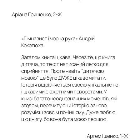
Аріана Грищенко, 2-Ж
«Гімназист і чорна рука» Андрій
Кокотюха
.
Загалом книга цікава. Через те, що книга
дитяча, то текст написаний легко для
сприйняття. Проте навіть “дитячою
мовою” це було ДУЖЕ цікаво читати.
Історія відрізняється своєю унікальністю
і цікавими сюжетними поворотами. У
книзі багато неоднозначних моментів, які
згодом, перечитуючи історію заново,
розумієш зовсім по-іншому. Дуже люблю
цю книгу, бо вона була моєю першою.
Артем Іщенко, 1-Ж