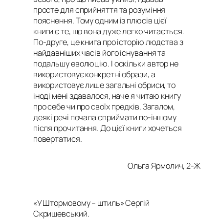
просте для сприйняття та розуміння
пояснення. Тому одним із плюсів цієї
книги є те, що вона дуже легко читається.
По-друге, це книга про історію людства з
найдавніших часів його існування та
подальшу еволюцію. І оскільки автор не
використовує конкретні образи, а
використовує лише загальні обриси, то
іноді мені здавалося, наче я читаю книгу
про себе чи про своїх предків. Загалом,
деякі речі почала сприймати по-іншому
після прочитання. До цієї книги хочеться
повертатися.
Ольга Ярмолич, 2-Ж
«
У Штормовому – штиль» Сергій
Скришевський
.