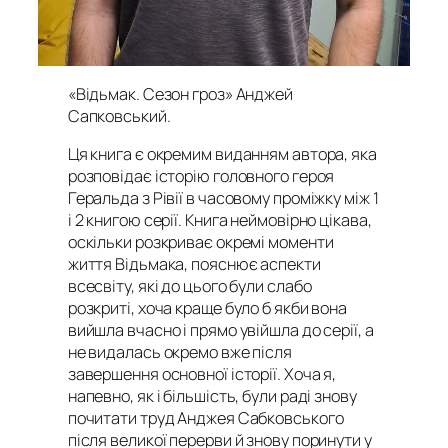
«Відьмак. Сезон гроз» Анджей
Сапковський
.
Ця книга є окремим виданням автора, яка
розповідає історію головного героя
Геральда з Рівії в часовому проміжку між 1
і 2 книгою серії. Книга неймовірно цікава,
оскільки розкриває окремі моменти
життя Відьмака, пояснює аспекти
всесвіту, які до цього були слабо
розкриті, хоча краще було б якби вона
вийшла вчасно і прямо увійшла до серії, а
не видалась окремо вже після
завершення основної історії. Хоча я,
напевно, як і більшість, були раді знову
почитати труд Анджея Сабковського
після великої перерви й знову поринути у