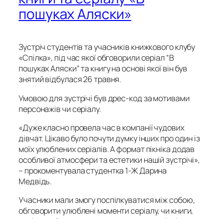
пошуках Аляски»
Зустріч студентів та учасників книжкового клубу
«Спілка», під час якої обговорили серіал “В
пошуках Аляски” та книгу на основі якої він був
знятий відбулася 26 травня.
Умовою для зустрічі був дрес-код за мотивами
персонажів чи серіалу.
«Дуже класно провела час в компанії чудових
дівчат. Цікаво було почути думку інших про один із
моїх улюблених серіалів. А формат пікніка додав
особливої атмосфери та естетики нашій зустрічі»,
– прокоментувала студентка 1-Ж Дарина
Медвідь.
Учасники мали змогу поспілкуватися між собою,
обговорити улюблені моменти серіалу, чи книги,