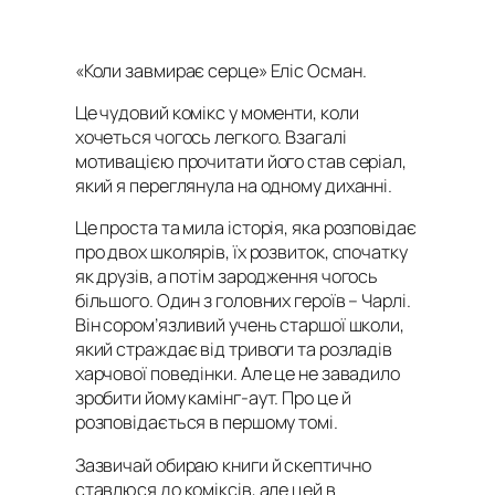
«Коли завмирає серце» Еліс Осман
.
Це чудовий комікс у моменти, коли
хочеться чогось легкого. Взагалі
мотивацією прочитати його став серіал,
який я переглянула на одному диханні.
Це проста та мила історія, яка розповідає
про двох школярів, їх розвиток, спочатку
як друзів, а потім зародження чогось
більшого. Один з головних героїв – Чарлі.
Він сором’язливий учень старшої школи,
який страждає від тривоги та розладів
харчової поведінки. Але це не завадило
зробити йому камінг-аут. Про це й
розповідається в першому томі.
Зазвичай обираю книги й скептично
ставлюся до коміксів, але цей в