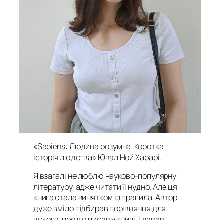
«Sapiens: Людина розумна. Коротка
історія людства» Ювал Ной Харарі
.
Я взагалі не люблю науково-популярну
літературу, адже читати її нудно. Але ця
книга стала винятком із правила. Автор
дуже вміло підбирав порівняння для
всього, про що писав у книзі, і давав