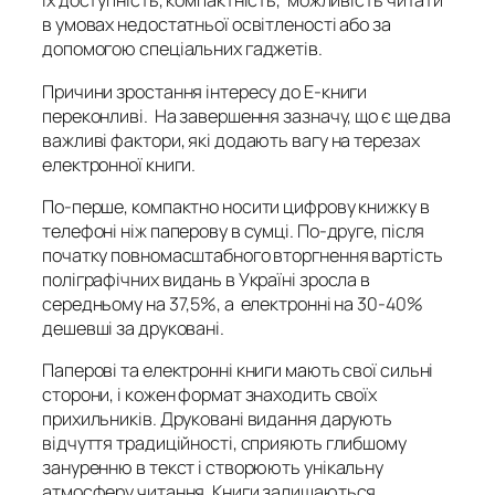
їх доступність, компактність, можливість читати
в умовах недостатньої освітленості або за
допомогою спеціальних гаджетів.
Причини зростання інтересу до Е-книги
переконливі. На завершення зазначу, що є ще два
важливі фактори, які додають вагу на терезах
електронної книги.
По-перше, компактно носити цифрову книжку в
телефоні ніж паперову в сумці. По-друге, після
початку повномасштабного вторгнення вартість
поліграфічних видань в Україні зросла в
середньому на 37,5%, а електронні на 30-40%
дешевші за друковані.
Паперові та електронні книги мають свої сильні
сторони, і кожен формат знаходить своїх
прихильників. Друковані видання дарують
відчуття традиційності, сприяють глибшому
зануренню в текст і створюють унікальну
атмосферу читання. Книги залишаються