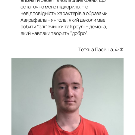
остаточно мене підкорило, – є
невідповідність характерів з образами
Азирафаїла – янгола, який деколи має
робити “злі” вчинки та Кроулі – демона,
який навпаки творить “добро”.
Тетяна Пасічна, 4-Ж