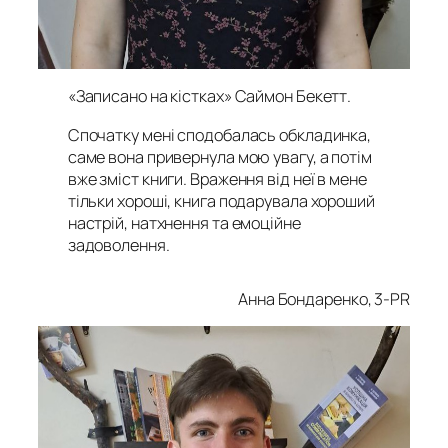
«Записано на кістках» Саймон Бекетт
.
Спочатку мені сподобалась обкладинка,
саме вона привернула мою увагу, а потім
вже зміст книги. Враження від неї в мене
тільки хороші, книга подарувала хороший
настрій, натхнення та емоційне
задоволення.
Анна Бондаренко, 3-PR