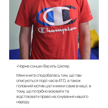
«Чорне сонце» Василь Шкляр
.
Мені книга сподобалась тим, що там
описуються події часів АТО, а також
головний мотив цієї книжки саме в нації, в
тому, що потрібно воювати та
відстоювати право на існування нашого
народу.