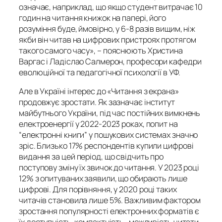
означає, наприклад, що якщо студент витрачає 10
годин на читання книжок на папері, його
розуміння буде, ймовірно, у 6-8 разів вищим, ніж
якби він читав на цифрових пристроях протягом
такого самого часу»
, – пояснюють Христина
Варгас і Ладіслао Салмерон, професори кафедри
еволюційної та педагогічної психології в УФ.
Але в Україні інтерес до «Читання з екрана»
продовжує зростати. Як зазначає інститут
майбутнього України, під час постійних вимкнень
електроенергії у 2022-2023 роках, попит на
“електронні книги” у пошукових системах значно
зріс. Близько 17% респондентів купили цифрові
видання за цей період, що свідчить про
поступову зміну їх звичок до читання. У 2023 році
12% з опитуваних заявили, що обирають лише
цифрові. Для порівняння, у 2020 році таких
читачів становила лише 5%. Важливим фактором
зростання популярності електронних форматів є