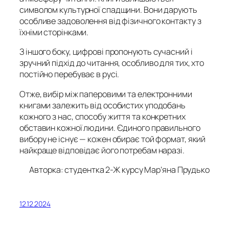
символом культурної спадщини. Вони дарують
особливе задоволення від фізичного контакту з
їхніми сторінками.
З іншого боку, цифрові пропонують сучасний і
зручний підхід до читання, особливо для тих, хто
постійно перебуває в русі.
Отже, вибір між паперовими та електронними
книгами залежить від особистих уподобань
кожного з нас, способу життя та конкретних
обставин кожної людини. Єдиного правильного
вибору не існує — кожен обирає той формат, який
найкраще відповідає його потребам наразі.
Авторка: студентка 2-Ж курсу Мар’яна Прудько
12.12.2024