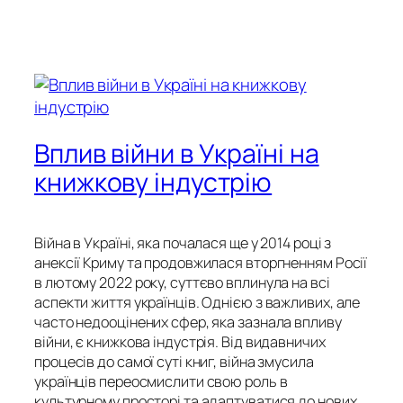
Вплив війни в Україні на
книжкову індустрію
Війна в Україні, яка почалася ще у 2014 році з
анексії Криму та продовжилася вторгненням Росії
в лютому 2022 року, суттєво вплинула на всі
аспекти життя українців. Однією з важливих, але
часто недооцінених сфер, яка зазнала впливу
війни, є книжкова індустрія. Від видавничих
процесів до самої суті книг, війна змусила
українців переосмислити свою роль в
культурному просторі та адаптуватися до нових