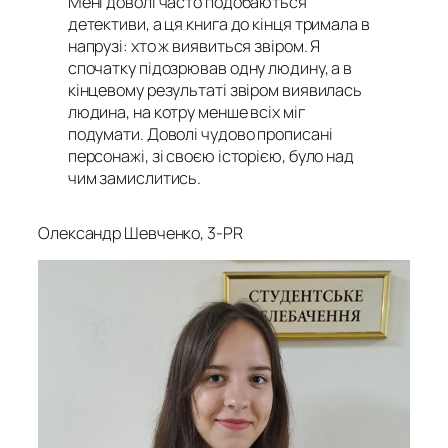
Мені доволі часто подобаються
детективи, а ця книга до кінця тримала в
напрузі: хто ж виявиться звіром. Я
спочатку підозрював одну людину, а в
кінцевому результаті звіром виявилась
людина, на котру менше всіх міг
подумати. Доволі чудово прописані
персонажі, зі своєю історією, було над
чим замислитись.
Олександр Шевченко, 3-PR