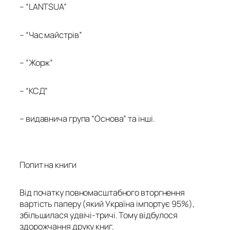
– “LANTSUA”
– “Час майстрів”
– “Жорж”
– “КСД”
– видавнича група “Основа” та інші.
Попит на книги
Від початку повномасштабного вторгнення
вартість паперу (який Україна імпортує 95%),
збільшилася удвічі-тричі. Тому відбулося
здорожчання друку книг.