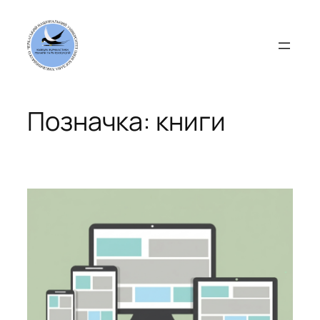
Перейти
до
вмісту
Позначка:
книги