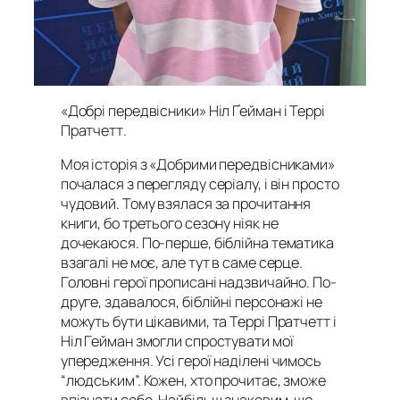
«Добрі передвісники» Ніл Ґейман і Террі
Пратчетт
.
Моя історія з «Добрими передвісниками»
почалася з перегляду серіалу, і він просто
чудовий. Тому взялася за прочитання
книги, бо третього сезону ніяк не
дочекаюся. По-перше, біблійна тематика
взагалі не моє, але тут в саме серце.
Головні герої прописані надзвичайно. По-
друге, здавалося, біблійні персонажі не
можуть бути цікавими, та Террі Пратчетт і
Ніл Гейман змогли спростувати мої
упередження. Усі герої наділені чимось
“людським”. Кожен, хто прочитає, зможе
впізнати себе. Найбільш знаковим, що