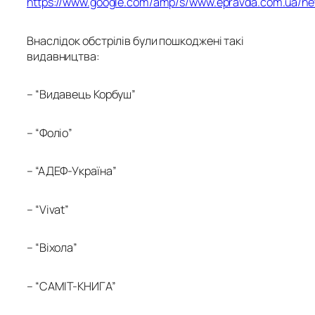
https://www.google.com/amp/s/www.epravda.com.ua/ne
Внаслідок обстрілів були пошкоджені такі
видавництва:
– “Видавець Корбуш”
– “Фоліо”
– “АДЕФ-Україна”
– “Vivat”
– “Віхола”
– “САМІТ-КНИГА”