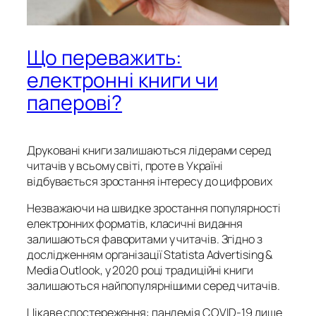
Що переважить:
електронні книги чи
паперові?
Друковані книги залишаються лідерами серед
читачів у всьому світі, проте в Україні
відбувається зростання інтересу до цифрових
Незважаючи на швидке зростання популярності
електронних форматів, класичні видання
залишаються фаворитами у читачів. Згідно з
дослідженням організації Statista Advertising &
Media Outlook, у 2020 році традиційні книги
залишаються найпопулярнішими серед читачів.
Цікаве спостереження: пандемія COVID-19 лише