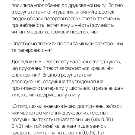
посилила уподобання до друкованої книги. Згідно
з результатами опитування, значний відсоток
людей обрали паперові версії через їх тактильну
привабливість, естетичну цінність і зручність
читання в довгостроковій перспективі.
Спробуємо зважити плюси та мінуси електронних
та паперових книг.
Дослідники Університету Валенсії стверджують,
що друкований текст засвоюється краще, ніж
електронний. Згідно з результатами
дослідження, розуміння та усвідомлення
прочитаного матеріалу, у шість-вісім разів вища у
тих, хто читає друковану книгу.
«З того, що ми знаємо з інших досліджень, зв’язок
між частотою читання друкованих текстів і
розумінням тексту набагато вищий (між 0,30 і
0,40), ніж той, який ми виявили для звичок
цифрового читання на дозвіллі (0,05). Це