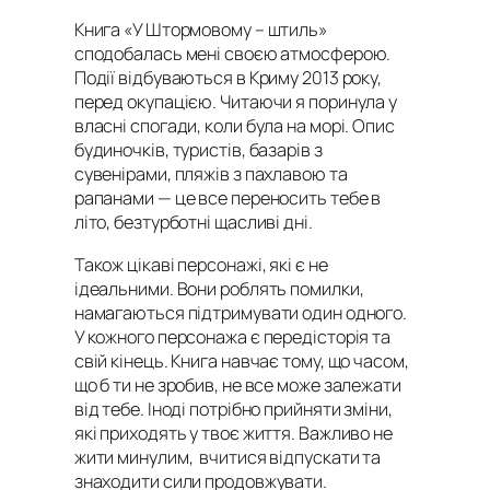
Книга «У Штормовому – штиль»
сподобалась мені своєю атмосферою.
Події відбуваються в Криму 2013 року,
перед окупацією. Читаючи я поринула у
власні спогади, коли була на морі. Опис
будиночків, туристів, базарів з
сувенірами, пляжів з пахлавою та
рапанами — це все переносить тебе в
літо, безтурботні щасливі дні.
Також цікаві персонажі, які є не
ідеальними. Вони роблять помилки,
намагаються підтримувати один одного.
У кожного персонажа є передісторія та
свій кінець. Книга навчає тому, що часом,
що б ти не зробив, не все може залежати
від тебе. Іноді потрібно прийняти зміни,
які приходять у твоє життя. Важливо не
жити минулим, вчитися відпускати та
знаходити сили продовжувати.