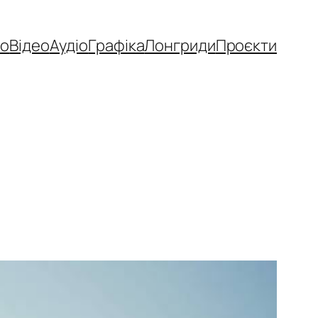
то
Відео
Аудіо
Графіка
Лонгриди
Проєкти