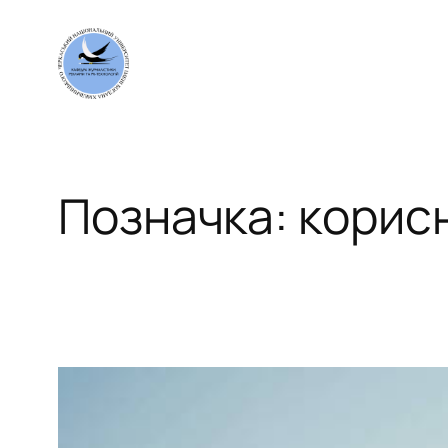
Перейти
до
вмісту
Позначка:
корис