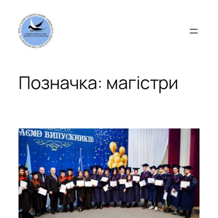
Перейти
до
вмісту
Позначка:
магістри