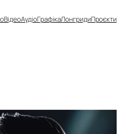
то
Відео
Аудіо
Графіка
Лонгриди
Проєкти