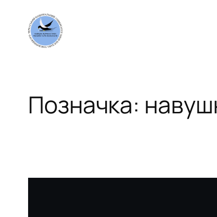
Перейти
до
вмісту
Позначка:
навуш