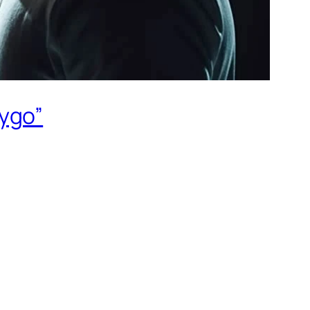
Kygo”