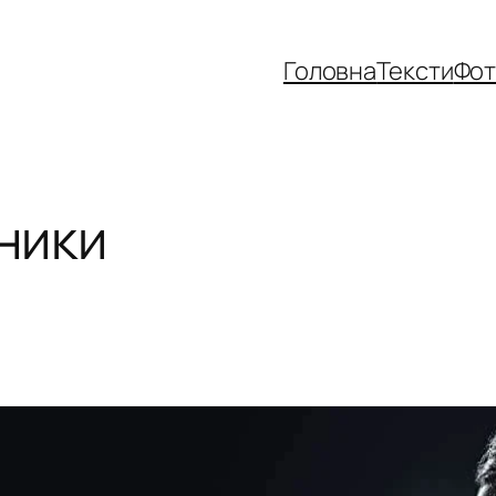
Головна
Тексти
Фо
ники