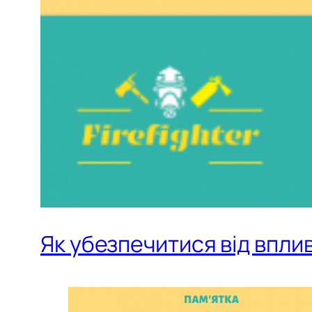
Як убезпечитися від впли