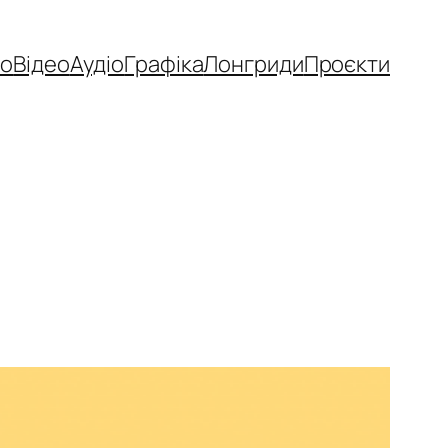
то
Відео
Аудіо
Графіка
Лонгриди
Проєкти