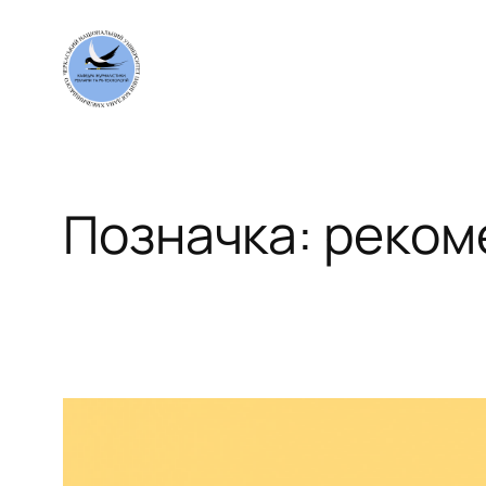
Перейти
до
вмісту
Позначка:
реком