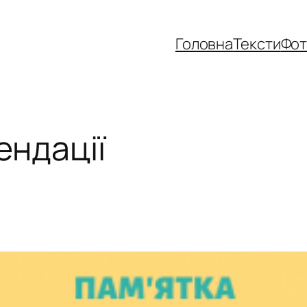
Головна
Тексти
Фо
ендації