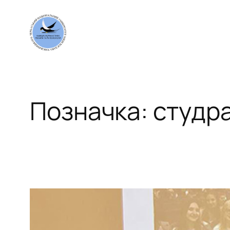
Перейти
до
вмісту
Позначка:
студр