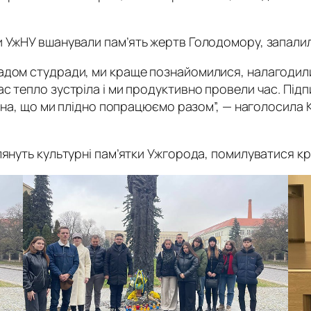
 УжНУ вшанували пам’ять жертв Голодомору, запалили
адом студради, ми краще познайомилися, налагодил
с тепло зустріла і ми продуктивно провели час. Під
нена, що ми плідно попрацюємо разом”, — наголосила 
лянуть культурні пам’ятки Ужгорода, помилуватися к