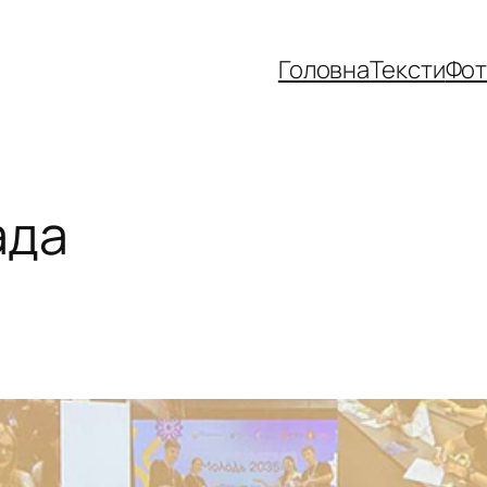
Головна
Тексти
Фо
ада