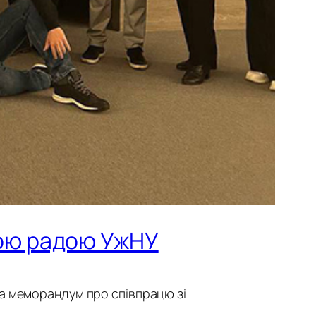
кою радою УжНУ
а меморандум про співпрацю зі