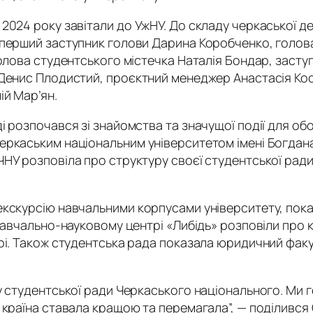
024 року завітали до УжНУ. До складу черкаської де
перший заступник голови Дарина Коробченко, голова с
олова студентського містечка Наталія Бондар, засту
 Денис Плодистий, проєктний менеджер Анастасія Кос
ій Мар’ян.
 розпочався зі знайомства та значущої події для обо
еркаським національним університетом імені Богда
НУ розповіла про структуру своєї студентської рад
кскурсію навчальними корпусами університету, пока
 навчально-науковому центрі «Либідь» розповіли про 
рі. Також студентська рада показала юридичний факу
у студентської ради Черкаського національного. Ми г
 країна ставала кращою та перемагала”, — поділився 