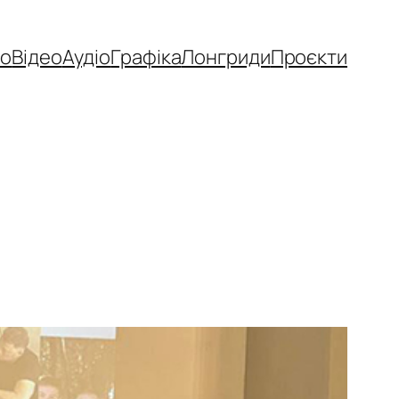
то
Відео
Аудіо
Графіка
Лонгриди
Проєкти