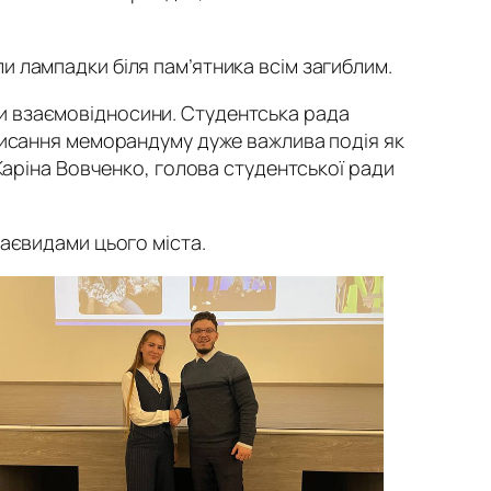
 лампадки біля пам’ятника всім загиблим.
и взаємовідносини. Студентська рада
писання меморандуму дуже важлива подія як
Каріна Вовченко, голова студентської ради
раєвидами цього міста.