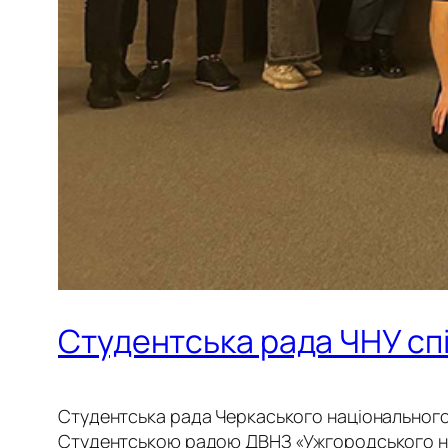
Студентська рада ЧНУ сп
Студентська рада Черкаського національного
Студентською радою ДВНЗ «Ужгородського на