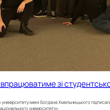
івпрацюватиме зі студентсь
 університету імені Богдана Хмельницького підписал
ціонального університету».