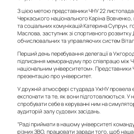
З цією метою представники ЧНУ 22 листопада 2
Черкаського національного Каріна Вовченко, 
та соціальних комунікацій Катерина Супрун, г
Маслова, заступник зі спортивного розвитку
обчислювальних та управляючих систем Вітал
Перший день перебування делегації в Ужгороді
підписання меморандуму про співпрацю між Ч
національним університетом». Представники Ч
презентацію про університет.
У дружній атмосфері студрада УжНУ провела е
експонати та те, як вони підготовлюються. У
спробувати себе в керуванні ним на симулято
аудиторій залу судових засідань.
“Раді приймати в нашому університеті команд
різних ЗВО, працювати заради того, щоб наша