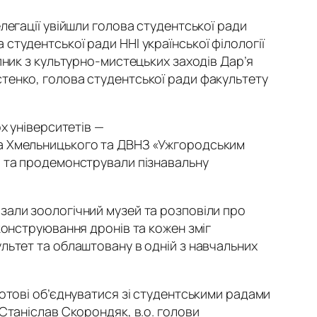
легації увійшли голова студентської ради
тудентської ради ННІ української філології
пник з культурно-мистецьких заходів Дар’я
тенко, голова студентської ради факультету
х університетів —
на Хмельницького та ДВНЗ «Ужгородським
и та продемонстрували пізнавальну
зали зоологічний музей та розповіли про
конструювання дронів та кожен зміг
льтет та облаштовану в одній з навчальних
отові об’єднуватися зі студентськими радами
Станіслав Скорондяк, в.о. голови