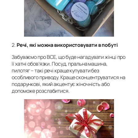
2.
Речі, які можна використовувати в побуті
Забуваємо про ВСЕ, що буде нагадувати жінці про
її хатні обов’язки. Посуд, пральна машина,
пилотяг – такі речі краще купувати без
особливого приводу. Краще сконцентруватися на
подарункові, який акцентує жіночність або
допоможе розслабитися.