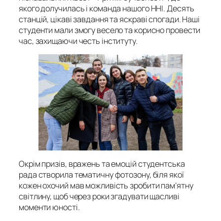
якого долучилась і команда нашого ННІ. Десять
станцій, цікаві завдання та яскраві спогади. Наші
студенти мали змогу весело та корисно провести
час, захищаючи честь інституту.
Окрім призів, вражень та емоцій студентська
рада створила тематичну фотозону, біля якої
кожен охочий мав можливість зробити пам’ятну
світлину, щоб через роки згадувати щасливі
моменти юності.