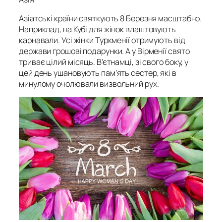
Азіатські країни святкують 8 Березня масштабно.
Наприклад, на Кубі для жінок влаштовують
карнавали. Усі жінки Туркменії отримують від
держави грошові подарунки. А у Вірменії свято
триває цілий місяць. В’єтнамці, зі свого боку, у
цей день ушановують пам’ять сестер, які в
минулому очолювали визвольний рух.