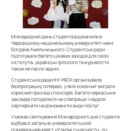
Міжнародний день студента відзначили в
Черкаському національному університеті імені
Богдана Хмельницького. Студентські ради
підготували багато цікавих заходів для своїх
інститутів, українські філологи та журналісти
також не пасли задніх.
Студентська рада ННІ УФСК організувала
безпрограшну лотерею, у якій кожен міг виграти
корисний приз від спонсорів. Багато черкаських
закладів погодилися на співпрацю і надали
сертифікати на різноманітні види послуг.
У межах святкування Міжнародного дня студента
відбувся загально університетський
пізнавальний квест «У ритмі сучасності», до