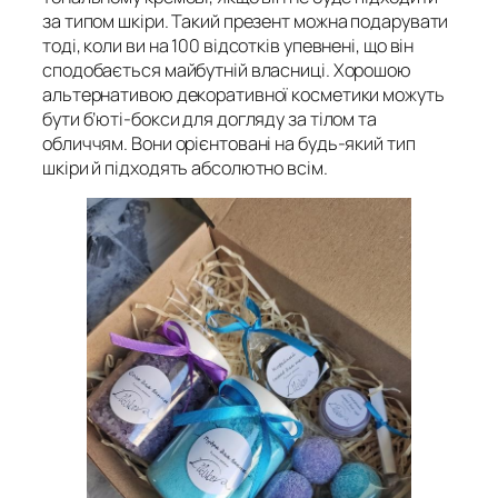
за типом шкіри. Такий презент можна подарувати
тоді, коли ви на 100 відсотків упевнені, що він
сподобається майбутній власниці. Хорошою
альтернативою декоративної косметики можуть
бути б’юті-бокси для догляду за тілом та
обличчям. Вони орієнтовані на будь-який тип
шкіри й підходять абсолютно всім.