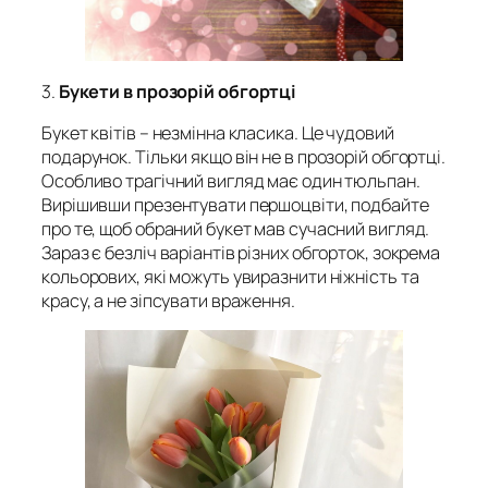
3.
Букети в прозорій обгортці
Букет квітів – незмінна класика. Це чудовий
подарунок. Тільки якщо він не в прозорій обгортці.
Особливо трагічний вигляд має один тюльпан.
Вирішивши презентувати першоцвіти, подбайте
про те, щоб обраний букет мав сучасний вигляд.
Зараз є безліч варіантів різних обгорток, зокрема
кольорових, які можуть увиразнити ніжність та
красу, а не зіпсувати враження.