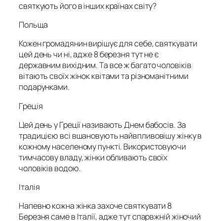
святкують його в інших країнах світу?
Польща
Кожен громадянин вирішує для себе, святкувати
цей день чи ні, адже 8 березня тут не є
державним вихідним. Та все ж багато чоловіків
вітають своїх жінок квітами та різноманітними
подарунками.
Греція
Цей день у Греції називають Днем бабосів. За
традицією всі вшановують найвпливовішу жінку в
кожному населеному пункті. Використовуючи
тимчасову владу, жінки обливають своїх
чоловіків водою.
Італія
Напевно кожна жінка захоче святкувати 8
Березня саме в Італії, адже тут спарвжній жіночий