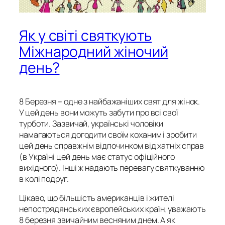
Як у світі святкують
Міжнародний жіночий
день?
8 Березня – одне з найбажаніших свят для жінок.
У цей день вони можуть забути про всі свої
турботи. Зазвичай, українські чоловіки
намагаються догодити своїм коханим і зробити
цей день справжнім відпочинком від хатніх справ
(в Україні цей день має статус офіційного
вихідного). Інші ж надають перевагу святкуванню
в колі подруг.
Цікаво, що більшість американців і жителі
непострядянських європейських країн, уважають
8 березня звичайним весняним днем. А як