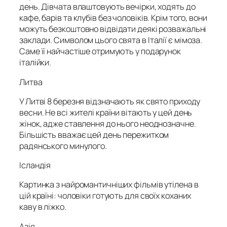
день. Дівчата влаштовують вечірки, ходять до
кафе, барів та клубів без чоловіків. Крім того, вони
можуть безкоштовно відвідати деякі розважальні
заклади. Символом цього свята в Італії є мімоза.
Саме її найчастіше отримують у подарунок
італійки.
Литва
У Литві 8 березня відзначають як свято приходу
весни. Не всі жителі країни вітають у цей день
жінок, адже ставлення до нього неоднозначне.
Більшість вважає цей день пережитком
радянського минулого.
Ісландія
Картинка з найромантичніших фільмів утілена в
цій країні: чоловіки готують для своїх коханих
каву в ліжко.
Азія