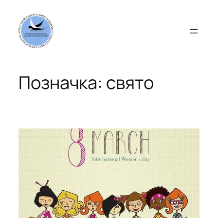
Перейти
до
вмісту
Позначка:
свято