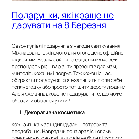
Подарунки, які краще не
дарувати на 8 Березня
Сезон купівлі подарунків з нагоди святкування
Міжнародного жіночого дня оголошено офіційно
відкритим. Безліч сайтів та соціальних мереж
пропонують різні варіанти презентів для мам,
учителів, коханих і подруг. Тож кожен із нас,
обираючи подарунок, хоче залишити після себе
теплу згадку або просто потішити дорогу людину.
Але як же випадково не подарувати те, що може
образити або засмутити?
Декоративна косметика
Кожна жінка має індивідуальні потреби та
вподобання. Навряд чи вона зрадіє новому
тональному кремові, якщо він не буде підходити