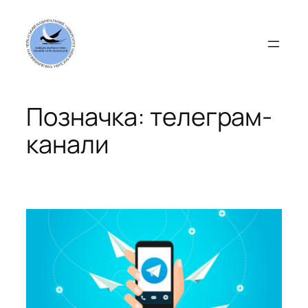
Перейти
до
вмісту
Позначка:
телеграм-
канали