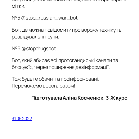
мітки.
№5 @stop_russian_war_bot
Бот, де можна повідомити про ворожу техніку та
розвідувальні групи.
№6 @stopdrugsbot
Бот, який збирає всі пропогандиські канали та
блокує їх, через поширення дезінформації.
Тож будьте обачні та проінформовані.
Переможемо ворога разом!
Підготувала Аліна Косменюк, 3-Ж курс
31.05.2022