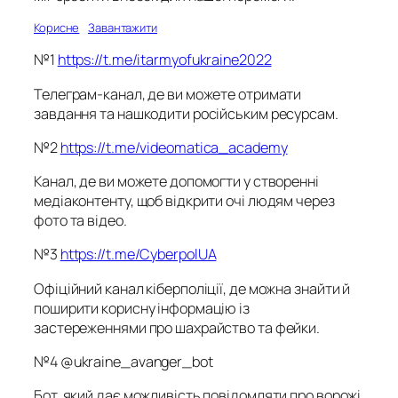
Корисне
Завантажити
№1
https://t.me/itarmyofukraine2022
Телеграм-канал, де ви можете отримати
завдання та нашкодити російським ресурсам.
№2
https://t.me/videomatica_academy
Канал, де ви можете допомогти у створенні
медіаконтенту, щоб відкрити очі людям через
фото та відео.
№3
https://t.me/CyberpolUA
Офіційний канал кіберполіції, де можна знайти й
поширити корисну інформацію із
застереженнями про шахрайство та фейки.
№4 @ukraine_avanger_bot
Бот, який дає можливість повідомляти про ворожі