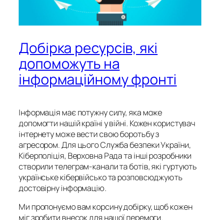
Добірка ресурсів, які
допоможуть на
інформаційному фронті
Інформація має потужну силу, яка може
допомогти нашій країні у війні. Кожен користувач
інтернету може вести свою боротьбу з
агресором. Для цього Служба безпеки України,
Кіберполіція, Верховна Рада та інші розробники
створили телеграм-канали та ботів, які гуртують
українське кібервійсько та розповсюджують
достовірну інформацію.
Ми пропонуємо вам корсину добірку, щоб кожен
міг зробити внесок для нашої перемоги.