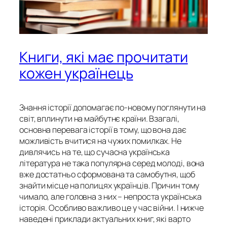
Книги, які має прочитати
кожен українець
Знання історії допомагає по-новому поглянути на
світ, вплинути на майбутнє країни. Взагалі,
основна перевага історії в тому, що вона дає
можливість вчитися на чужих помилках. Не
дивлячись на те, що сучасна українська
література не така популярна серед молоді, вона
вже достатньо сформована та самобутня, щоб
знайти місце на полицях українців. Причин тому
чимало, але головна з них – непроста українська
історія. Особливо важливо це у час війни. І нижче
наведені приклади актуальних книг, які варто