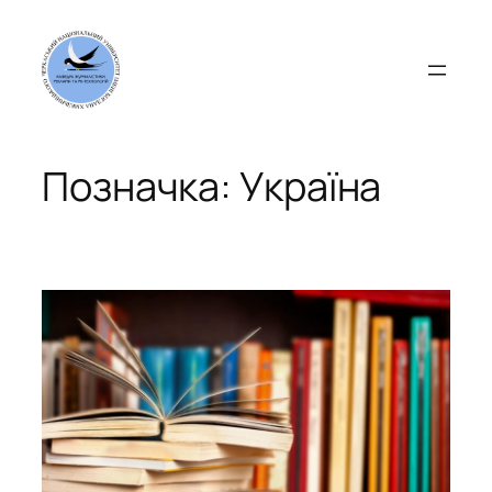
Перейти
до
вмісту
Позначка:
Україна