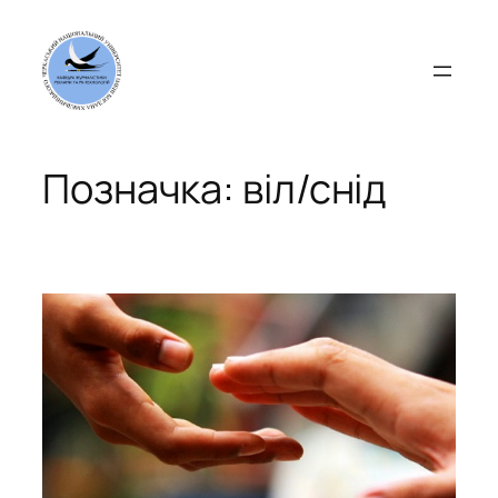
Перейти
до
вмісту
Позначка:
віл/снід