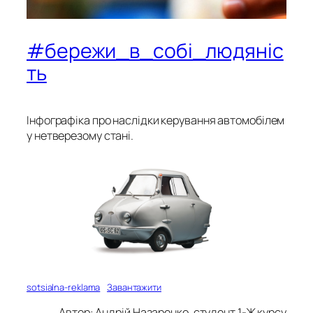
#бережи_в_собі_людяніс
ть
Інфографіка про наслідки керування автомобілем
у нетверезому стані.
sotsialna-reklama
Завантажити
Автор: Андрій Назаренко, студент 1-Ж курсу