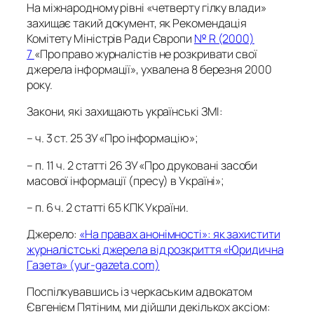
На міжнародному рівні «четверту гілку влади»
захищає такий документ, як Рекомендація
Комітету Міністрів Ради Європи
№ R (2000)
7
«Про право журналістів не розкривати свої
джерела інформації», ухвалена 8 березня 2000
року.
Закони, які захищають українські ЗМІ:
– ч. 3 ст. 25 ЗУ «Про інформацію»;
– п. 11 ч. 2 статті 26 ЗУ «Про друковані засоби
масової інформації (пресу) в Україні»;
– п. 6 ч. 2 статті 65 КПК України.
Джерело:
«На правах анонімності»: як захистити
журналістські джерела від розкриття «Юридична
Газета» (yur-gazeta.com)
Поспілкувавшись із черкаським адвокатом
Євгенієм Пятіним, ми дійшли декількох аксіом: