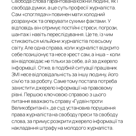
Свобода слова гарантована кожній людині, як і
свобода думки, а це суть професії журналіста.
Сам «споглядач» повинен мати холодний
розрахунок та оперувати сухими фактами. У
відповідь він отримує постійні стреси, погрози,
шантаж і навіть переслідування. Це те, із чим
стикаються мільйони журналістів по всьому
світу. Але одна справа, коли журналіст відкрито
себе позиціонує та несе хрест сам, а інша – коли
він відповідає не тільки за себе, а й за джерело
інформації. Отже, в подібній ситуації працівник
ЗМІ несе відповідальність за іншу людину, його
сім’ю та за роботу. Саме тому постала потреба
захистити джерело інформації на правовому
рівні. Першою ключовою справою з цього
питання вважають справу «Гудвін проти
Великобританії», де суд установив порушення
права журналіста на свободу преси та свободу
слова, за примус розкрити джерело інформації та
накладання штрафу на молодого журналіста.