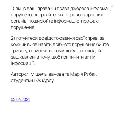
1) якщо ваші права чи права джерела інформації
порушено, звертайтеся до правоохоронних
органів, поширюйте інформацію про факт
порушення;
2) готуйтеся до відстоювання своїх прав, за
кожний вияв навіть дрібного порушення бийте
тривогу, не мовчіть, тому що багато людей
зацікавлені в тому, щоб припинити витік
інформації.
Авторки: Мішель Іванова та Марія Рибак,
студентки 1-Ж курсу
02.04.2021