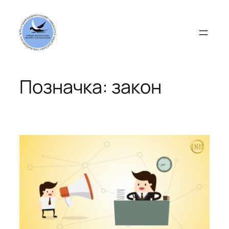
Перейти
до
вмісту
Позначка:
закон