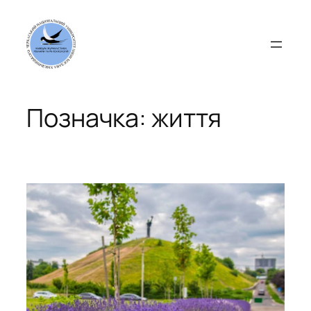
Перейти
до
вмісту
Позначка:
життя