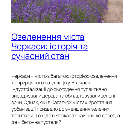
Озеленення міста
Черкаси: історія та
сучасний стан
Черкаси – місто з багатою історією озеленення
та природного ландшафту. Від часів
індустріалізації до сьогодення тут активно
висаджували дерева та облаштовували зелені
зони. Однак, як і в багатьох містах, зростання
урбанізації призвело до зменшення зелених
територій. То ж де в Черкасах найбільше дерев, а
де – бетонна пустеля?