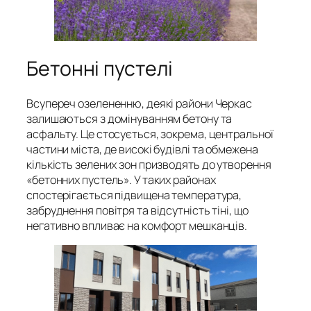
Бетонні пустелі
Всупереч озелененню, деякі райони Черкас
залишаються з домінуванням бетону та
асфальту. Це стосується, зокрема, центральної
частини міста, де високі будівлі та обмежена
кількість зелених зон призводять до утворення
«бетонних пустель». У таких районах
спостерігається підвищена температура,
забруднення повітря та відсутність тіні, що
негативно впливає на комфорт мешканців.