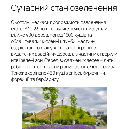
Сучасний стан озеленення
Сьогодні Черкаси продовжують озеленення
міста. У 2023 році на вулицях міста висадили
майже 400 дерев, понад 1500 кущів та
облаштували численні клумби. Частину
саджанців розташували на місці раніше
видалених аварійних дерев, а з частини створили
нові зелені зон. Серед висаджених дерев – липи,
робінії, каштани, клени різних сортів, метасеквоя.
Також вкорінено 460 кущів спіреї, бирючини,
форзиції та барбарису.