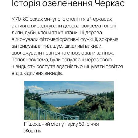
Історія озеленення Черкас
У 70-80 роках минулого століття в Черкасах
активно висаджували дерева, зокрема тополі,
липи, дуби, клени та каштани. Ці дерева
виконували фітомеліоративні функції, зокрема
затримували пил, шум, шкідливі викиди,
зволожували повітря та створювали затінок.
Тополі, зокрема, були популярні через свою
швидкість росту та здатність очищувати повітря
від шкідливих викидів.
Пішохідний міст у парку 50-річчя
Жовтня