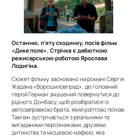
Останню, п’яту сходинку, посів фільм
«Дике поле». Стрічка є дебютною
режисерською роботою Ярослава
Лодигіна.
Сюжет фільму засновано на романі Сергія
Жадана «Ворошиловград», де головний
герой Герман змушений повернутися до
рідного Донбасу, щоб розібратися із
автозаправкою брата, який раптово поїхав.
Там він зустрічається з реальними та
вигаданими персонажами, друзями
дитинства та місцевою мафією, яка