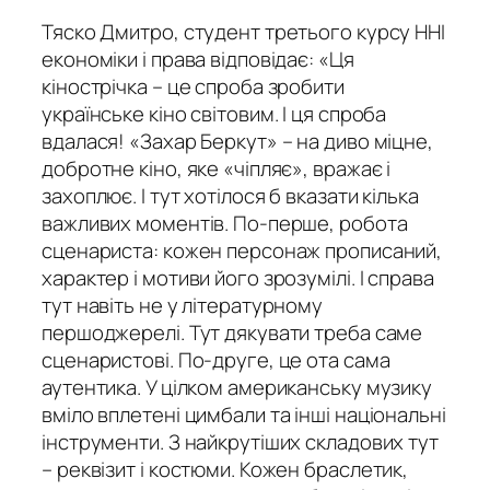
Тяско Дмитро, студент третього курсу ННІ
економіки і права відповідає: «Ця
кінострічка – це спроба зробити
українське кіно світовим. І ця спроба
вдалася! «Захар Беркут» – на диво міцне,
добротне кіно, яке «чіпляє», вражає і
захоплює. І тут хотілося б вказати кілька
важливих моментів. По-перше, робота
сценариста: кожен персонаж прописаний,
характер і мотиви його зрозумілі. І справа
тут навіть не у літературному
першоджерелі. Тут дякувати треба саме
сценаристові. По-друге, це ота сама
аутентика. У цілком американську музику
вміло вплетені цимбали та інші національні
інструменти. З найкрутіших складових тут
– реквізит і костюми. Кожен браслетик,