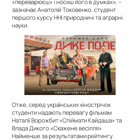
«переварюєш» і носиш його в думках», –
зазначає Анатолій Токовенко, студент
першого курсу ННІ природничі та аграрні
науки.
Отже, серед українських кінострічок
студенти надають перевагу фільмам
Наталії Ворожбит «Спіймати Кайдаша» та
Влада Дикого «Скажене весілля».
Найменше за результатами рейтингу