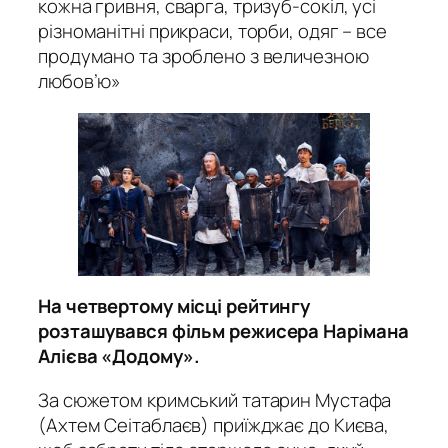
кожна гривня, сварга, тризуб-сокіл, усі
різноманітні прикраси, торби, одяг – все
продумано та зроблено з величезною
любов’ю»
На четвертому місці рейтингу
розташувався фільм режисера Нарімана
Алієва «Додому».
За сюжетом кримський татарин Мустафа
(Ахтем Сеітаблаєв) приїжджає до Києва,