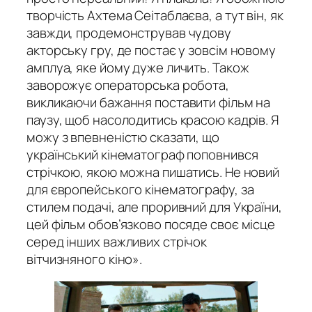
творчість Ахтема Сеітаблаєва, а тут він, як
завжди, продемонстрував чудову
акторську гру, де постає у зовсім новому
амплуа, яке йому дуже личить. Також
заворожує операторська робота,
викликаючи бажання поставити фільм на
паузу, щоб насолодитись красою кадрів. Я
можу з впевненістю сказати, що
український кінематограф поповнився
стрічкою, якою можна пишатись. Не новий
для європейського кінематографу, за
стилем подачі, але проривний для України,
цей фільм обов’язково посяде своє місце
серед інших важливих стрічок
вітчизняного кіно».