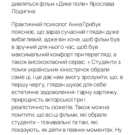
дивляться фільм «Дике поле» Ярослава
Лодигіна.
Практичний психолог Анна Грибук
пояснює, що зараз сучасний глядач дуже
вибагливий, адже він хоче, щоб фільм був
в зручний для нього час, щоб був
максимальний комфорт при перегляді, а
також висококласний сервіс. « Студенти з
поміж українських кінострічок обрали
саме ці, і це дає нам змогу зрозуміти, що, в
першу чергу, глядач шукає для себе
естетичне задоволення: гарну картинку,
природність акторської гри і
реалістичність сюжетів. Також можна
помітити, що всі ці фільми, які обрали
студенти – пізнавальні та такі, які
показують, як діяти в певних моментах. Ну