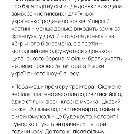
про багатодітну сім’ю, де доньки виходили
заміж за «нетипових» для їхньої
української родини чоловіків. У першій
частині – менша донька виходить заміж за
француза, у другій – старша донька – за
43-річного бізнесмена, а в третій –
молодший син одружується з донькою
циганського барона. У фільмі брали участь
не лише професійні актори, а й зірки
українського шоу-бізнесу.
«Побачивши прем’єру трейлера «Скажене
весілля”, шалено захотіла подивитися його,
адже стільки зірок, класна музика і цікавий
сюжет. А фільм подивитися варто, і саме в
сімейному колі – це буде круто. Колорит і
гумор коштують витрачених півтори
години часу. До того ж, після фільму