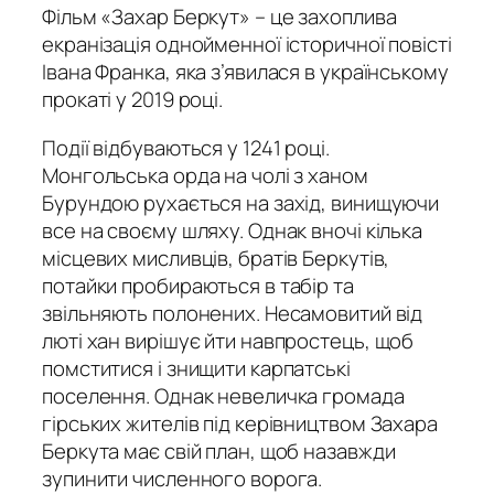
Фільм «Захар Беркут» – це захоплива
екранізація однойменної історичної повісті
Івана Франка, яка з’явилася в українському
прокаті у 2019 році.
Події відбуваються у 1241 році.
Монгольська орда на чолі з ханом
Бурундою рухається на захід, винищуючи
все на своєму шляху. Однак вночі кілька
місцевих мисливців, братів Беркутів,
потайки пробираються в табір та
звільняють полонених. Несамовитий від
люті хан вирішує йти навпростець, щоб
помститися і знищити карпатські
поселення. Однак невеличка громада
гірських жителів під керівництвом Захара
Беркута має свій план, щоб назавжди
зупинити численного ворога.