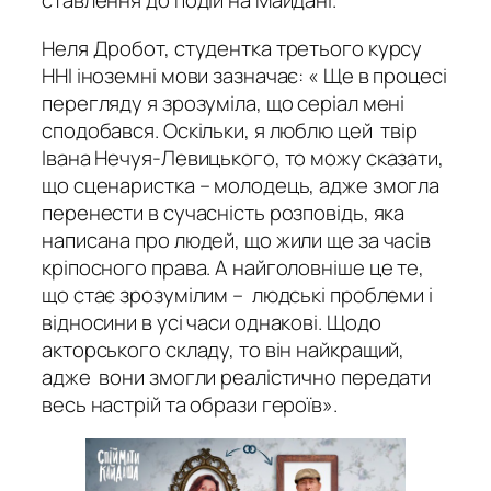
ставлення до подій на Майдані.
Неля Дробот, студентка третього курсу
ННІ іноземні мови зазначає: « Ще в процесі
перегляду я зрозуміла, що серіал мені
сподобався. Оскільки, я люблю цей твір
Івана Нечуя-Левицького, то можу сказати,
що сценаристка – молодець, адже змогла
перенести в сучасність розповідь, яка
написана про людей, що жили ще за часів
кріпосного права. А найголовніше це те,
що стає зрозумілим – людські проблеми і
відносини в усі часи однакові. Щодо
акторського складу, то він найкращий,
адже вони змогли реалістично передати
весь настрій та образи героїв».