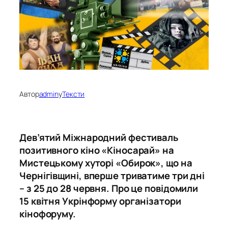
Автор
admin
у
Тексти
Дев’ятий Міжнародний фестиваль
позитивного кіно «Кіносарай» на
Мистецькому хуторі «Обирок», що на
Чернігівщині, вперше триватиме три дні
– з 25 до 28 червня. Про це повідомили
15 квітня Укрінформу організатори
кінофоруму.