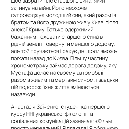
щоб забрати тіло старшого сина, який
загинув на війні. Його неохоче
супроводжує молодший син, який разом із
братом та його дружиною жив у Києві після
анексії Криму. Батько одержимий
бажанням поховати старшого сина в
рідній землі і повернути меншого додому,
але той пручається і рахує дні, коли зможе
поїхати назад до Києва. Більшу частину
хронометражу займає дорога додому, яку
Мустафа долає на своєму автомобілі
разом з живим та мертвим сином, і завдяки
цій подорожі їхнє життя змінюється
назавжди.
Анастасія Заїченко, студентка першого
курсу ННІ української філології та
соціальних комунікацій зазначає: «Фільм
просто нереальний! Я плакала! Я обожнюю