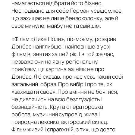
намагається відібрати його бізнес.
Несподівано для себе Герман усвідомлює,
що захищає не лише бензоколонку, але й
своє минуле, майбутнє та свій дім.
«Фільм «Дике Поле», по-моєму, розкрив
Донбас найглибше і найповніше з усіх
фільмів, знятих за цей рік. І в той же час,
незважаючи на явну регіональну
прив’язку, ця картина аж ніяк не про
Донбас. Я б сказав, про нас усіх, такий собі
загальний образ. Про вибір і про те, як
«захищати своє». Про вміння не боятися,
не дивлячись на всю безглуздість і
безнадійність. Крута операторська
робота, музичний супровід, жива і
природна лексика, акторський склад.
Фільм живий і справжній, з тих, що довго