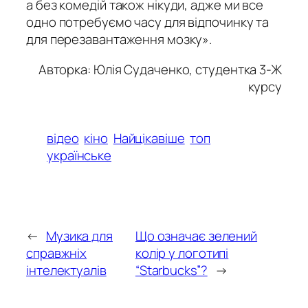
а без комедій також нікуди, адже ми все
одно потребуємо часу для відпочинку та
для перезавантаження мозку».
Авторка: Юлія Судаченко, студентка 3-Ж
курсу
відео
кіно
Найцікавіше
топ
українське
←
Музика для
Що означає зелений
справжніх
колір у логотипі
інтелектуалів
“Starbucks”?
→