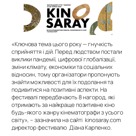
«Ключова тема цього року — гнучкість
сприйняття і дій. Перед людством постали
виклики пандемії, цифрової глобалізації,
зміни клімату, економіки та соціальних
відносин, тому організатори пропонують
знайти можливості для їх подолання та
подивитися на позитивні аспекти. На
фестивалі передбачають 8 нагород, які
отримають за найкраще позитивне кіно
будь-якого жанру кінематографи з усього
світу», – зазначила на сайті kinosaray.com
директор фестивалю Діана Карпенко.