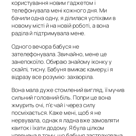
користування новим гаджетом і
телефонувала мені кожного дня. Ми
бачили одна одну, я ділилася успіхами в
новому місті й на новій роботі, а вона
раділа й підтримувала мене.
Одного вечора бабуся не
зателефонувала. Звичайно, мене це
занепокоїло. Обираю знайому іконку у
скайпі, тисну. Бабуня вмикає камеру,і я
відразу все розумію: захворіла.
Вона мала дуже стомлений вигляд, її мучив
сильний головний біль. Попри це вона
жмурить очі, п’є чай і через силу
посміхається. Каже мені, щоб я не
нервувала, однак я ладна вже замовляти
квиток і їхати додому. Я була цілком
упевнена в тому, що бабуня застрахована.