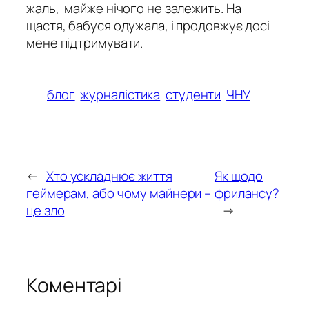
жаль, майже нічого не залежить. На
щастя, бабуся одужала, і продовжує досі
мене підтримувати.
блог
журналістика
студенти
ЧНУ
←
Хто ускладнює життя
Як щодо
геймерам, або чому майнери –
фрилансу?
це зло
→
Коментарі