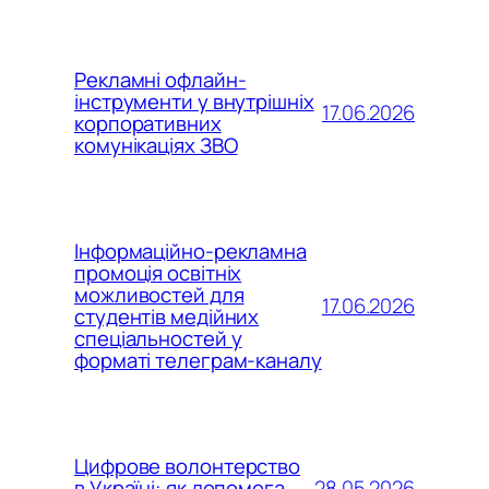
Рекламні офлайн-
інструменти у внутрішніх
17.06.2026
корпоративних
комунікаціях ЗВО
Інформаційно-рекламна
промоція освітніх
можливостей для
17.06.2026
студентів медійних
спеціальностей у
форматі телеграм-каналу
Цифрове волонтерство
28.05.2026
в Україні: як допомога