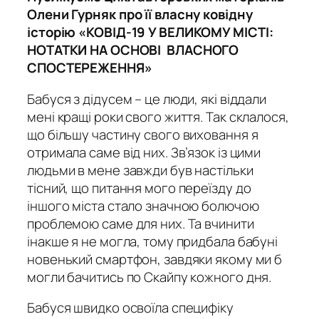
Олени Гурняк про її власну ковідну
історію «КОВІД-19 У ВЕЛИКОМУ МІСТІ:
НОТАТКИ НА ОСНОВІ ВЛАСНОГО
СПОСТЕРЕЖЕННЯ»
Бабуся з дідусем – це люди, які віддали
мені кращі роки свого життя. Так склалося,
що більшу частину свого виховання я
отримала саме від них. Зв’язок із цими
людьми в мене завжди був настільки
тісний, що питання мого переїзду до
іншого міста стало значною болючою
проблемою саме для них. Та вчинити
інакше я не могла, тому придбала бабуні
новенький смартфон, завдяки якому ми б
могли бачитись по Скайпу кожного дня.
Бабуся швидко освоїла специфіку