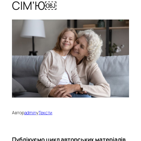
СІМ’Ю￼
Автор
admin
у
Тексти
Публікуємо цикл авторських матеріалів