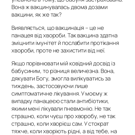
Вона ж вакцинувалась двома дозами
вакцини, як же так?
Виявляється, що вакцинація – це не
панацея від хвороби. Так вакцина здатна
зміцнити імунітет й послабити протікання
хвороби, проте не захистити від неї.
Якщо порівнювати мій ковідний досвід із
бабусиним, то різниця величезна. Вона,
дякувати Богу, змогла вилікуватись за
тиждень, застосовуючи лише
симптоматичне лікування. У моєму ж
випадку панацеєю стали антибіотики,
якими мені лікували пневмонію. Не так
страшно, коли чуєш про хворобу, не так
страшно, коли хворієш сам. У стократ
тяжче, коли хворіють рідні, а від тебе, на