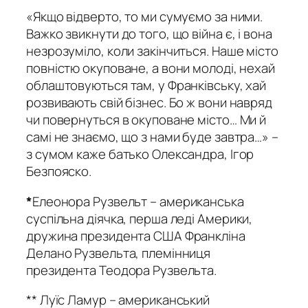
«Якщо відверто, то ми сумуємо за ними.
Важко звикнути до того, що війна є, і вона
незрозуміло, коли закінчиться. Наше місто
повністю окуповане, а вони молоді, нехай
облаштовуються там, у Франківську, хай
розвивають свій бізнес. Бо ж вони навряд
чи повернуться в окуповане місто… Ми й
самі не знаємо, що з нами буде завтра…» –
з сумом каже батько Олександра, Ігор
Безпояско.
*
Елеонора Рузвельт – американська
суспільна діячка, перша леді Америки,
дружина президента США Франкліна
Делано Рузвельта, племінниця
президента Теодора Рузвельта.
** Луїс Ламур – американський