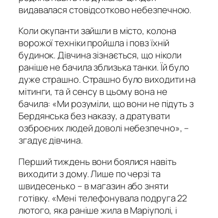
видавалася стовідсотково небезпечною.
Коли окупанти зайшли в місто, колона
ворожої техніки пройшла і повз їхній
будинок. Дівчина зізнається, що ніколи
раніше не бачила зблизька танки. Їй було
дуже страшно. Страшно було виходити на
мітинги, та й сенсу в цьому вона не
бачила: «Ми розуміли, що вони не підуть з
Бердянська без наказу, а дратувати
озброєних людей доволі небезпечно», –
згадує дівчина.
Перший тиждень вони боялися навіть
виходити з дому. Лише по черзі та
швидесенько – в магазин або зняти
готівку. «Мені телефонувала подруга 22
лютого, яка раніше жила в Маріуполі, і