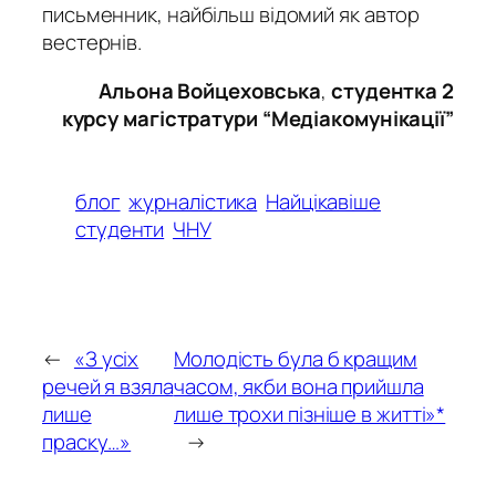
письменник, найбільш відомий як автор
вестернів.
Альона Войцеховська
,
студентка 2
курсу магістратури “Медіакомунікації”
блог
журналістика
Найцікавіше
студенти
ЧНУ
←
«З усіх
Молодість була б кращим
речей я взяла
часом, якби вона прийшла
лише
лише трохи пізніше в житті»*
праску…»
→