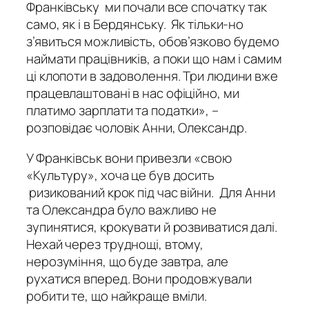
Франківську ми почали все спочатку так
само, як і в Бердянську. Як тільки-но
з’явиться можливість, обов’язково будемо
наймати працівників, а поки що нам і самим
ці клопоти в задоволення. Три людини вже
працевлаштовані в нас офіційно, ми
платимо зарплати та податки», –
розповідає чоловік Анни, Олександр.
У Франківськ вони привезли «свою
«Культуру», хоча це був досить
ризикований крок під час війни. Для Анни
та Олександра було важливо не
зупинятися, крокувати й розвиватися далі.
Нехай через труднощі, втому,
нерозуміння, що буде завтра, але
рухатися вперед. Вони продовжували
робити те, що найкраще вміли.