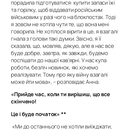
порадила підготуватися: купити запаси їжі
та горілку, щоб віддавати російським
військовим у разі чого на блокпостах. Тоді
я зовсім не хотіла чути те, що вона мені
говорила. Не хотілося вірити в це, я взагалі
гнала з голови такі думки. Звісно, я її
сказала, що, мовляв, дякую, але в нас все
буде добре, завтра, як завжди, будемо
поспішати до нашої кав’ярні. У нас купа
роботи, безліч новинок, які хочемо
реалізувати. Тому про яку війну взагалі
може йти мова», – розповідає Анна.
«Прийде час, коли ти вирішиш, що все
скінчено!
Це і буде початок» **
«Ми до останнього не хотіли виїжджати,