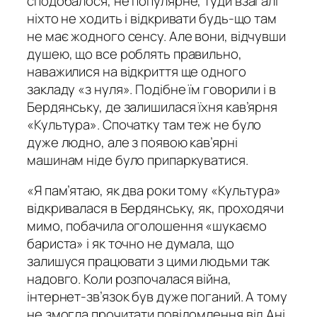
сподобалося, не популярне, туди взагалі
ніхто не ходить і відкривати будь-що там
не має жодного сенсу. Але вони, відчувши
душею, що все роблять правильно,
наважилися на відкриття ще одного
закладу «з нуля». Подібне їм говорили і в
Бердянську, де залишилася їхня кав’ярня
«Культура». Спочатку там теж не було
дуже людно, але з появою кав’ярні
машинам ніде було припаркуватися.
«Я пам’ятаю, як два роки тому «Культура»
відкривалася в Бердянську, як, проходячи
мимо, побачила оголошення «шукаємо
бариста» і як точно не думала, що
залишуся працювати з цими людьми так
надовго. Коли розпочалася війна,
інтернет-зв’язок був дуже поганий. А тому
не змогла прочитати повідомлення від Ані