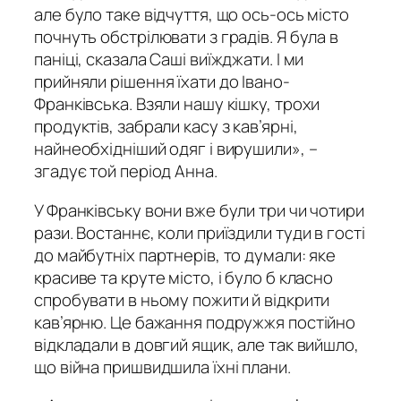
але було таке відчуття, що ось-ось місто
почнуть обстрілювати з градів. Я була в
паніці, сказала Саші виїжджати. І ми
прийняли рішення їхати до Івано-
Франківська. Взяли нашу кішку, трохи
продуктів, забрали касу з кав’ярні,
найнеобхідніший одяг і вирушили», –
згадує той період Анна.
У Франківську вони вже були три чи чотири
рази. Востаннє, коли приїздили туди в гості
до майбутніх партнерів, то думали: яке
красиве та круте місто, і було б класно
спробувати в ньому пожити й відкрити
кав’ярню. Це бажання подружжя постійно
відкладали в довгий ящик, але так вийшло,
що війна пришвидшила їхні плани.