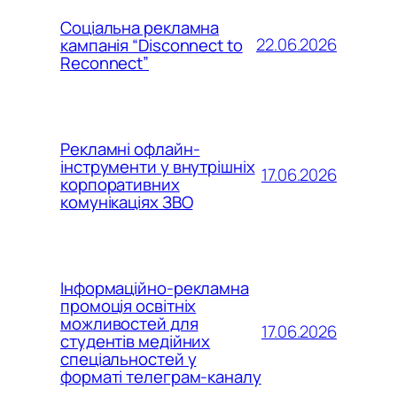
Соціальна рекламна
22.06.2026
кампанія “Disconnect to
Reconnect”
Рекламні офлайн-
інструменти у внутрішніх
17.06.2026
корпоративних
комунікаціях ЗВО
Інформаційно-рекламна
промоція освітніх
можливостей для
17.06.2026
студентів медійних
спеціальностей у
форматі телеграм-каналу