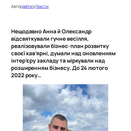
Автор
admin
у
Тексти
Нещодавно Анна й Олександр
відсвяткували гучне весілля,
реалізовували бізнес-план розвитку
своєї кав’ярні, думали над оновленням
інтер’єру закладу та міркували над
розширенням бізнесу. До 24 лютого
2022 року…