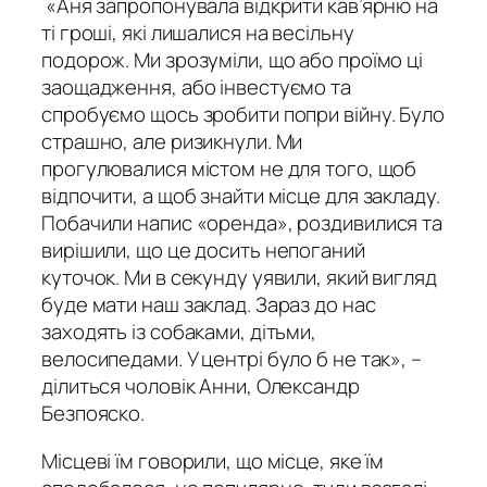
«Аня запропонувала відкрити кав’ярню на
ті гроші, які лишалися на весільну
подорож. Ми зрозуміли, що або проїмо ці
заощадження, або інвестуємо та
спробуємо щось зробити попри війну. Було
страшно, але ризикнули. Ми
прогулювалися містом не для того, щоб
відпочити, а щоб знайти місце для закладу.
Побачили напис «оренда», роздивилися та
вирішили, що це досить непоганий
куточок. Ми в секунду уявили, який вигляд
буде мати наш заклад. Зараз до нас
заходять із собаками, дітьми,
велосипедами. У центрі було б не так», –
ділиться чоловік Анни, Олександр
Безпояско.
Місцеві їм говорили, що місце, яке їм