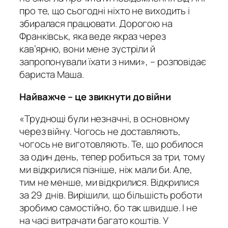
про те, що сьогодні ніхто не виходить і
збиралася працювати. Дорогою на
Франківськ, яка веде якраз через
кав’ярню, вони мене зустріли й
запропонували їхати з ними», – розповідає
бариста Маша.
Найважче – це звикнути до війни
«Труднощі були незначні, в основному
через війну. Чогось не доставляють,
чогось не виготовляють. Те, що робилося
за один день, тепер робиться за три, тому
ми відкрилися пізніше, ніж мали би. Але,
тим не менше, ми відкрилися. Відкрилися
за 29 днів. Вирішили, що більшість роботи
зробимо самостійно, бо так швидше. І не
на часі витрачати багато коштів. У