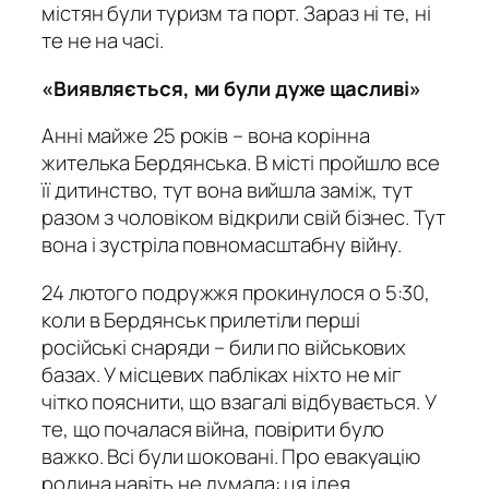
містян були туризм та порт. Зараз ні те, ні
те не на часі.
«Виявляється, ми були дуже щасливі»
Анні майже 25 років – вона корінна
жителька Бердянська. В місті пройшло все
її дитинство, тут вона вийшла заміж, тут
разом з чоловіком відкрили свій бізнес. Тут
вона і зустріла повномасштабну війну.
24 лютого подружжя прокинулося о 5:30,
коли в Бердянськ прилетіли перші
російські снаряди – били по військових
базах. У місцевих пабліках ніхто не міг
чітко пояснити, що взагалі відбувається. У
те, що почалася війна, повірити було
важко. Всі були шоковані. Про евакуацію
родина навіть не думала: ця ідея