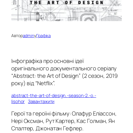
Автор
admin
у
Графіка
Інфографіка про основні ідеї
оригінального документального серіалу
“Abstract: the Art of Design” (2 сезон, 2019
року) від “Netflix”.
abstract-the-art-of-design.-season-2.-o.-
lisohor
Завантажити
Герої та героїні фільму: Олафур Еліассон,
Нері Оксман, Рут Картер, Кас Голман, Ян
Спалтер, Джонатан Гефлер.