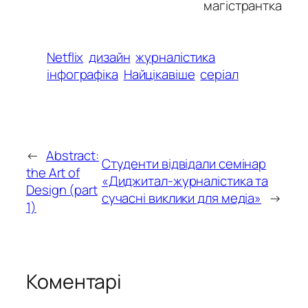
магістрантка
Netflix
дизайн
журналістика
інфографіка
Найцікавіше
серіал
←
Abstract:
Студенти відвідали семінар
the Art of
«Диджитал-журналістика та
Design (part
сучасні виклики для медіа»
→
1)
Коментарі