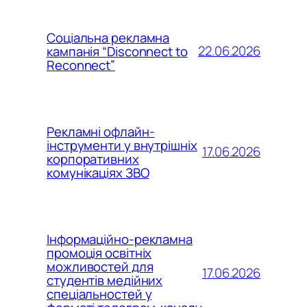
Соціальна рекламна
22.06.2026
кампанія “Disconnect to
Reconnect”
Рекламні офлайн-
інструменти у внутрішніх
17.06.2026
корпоративних
комунікаціях ЗВО
Інформаційно-рекламна
промоція освітніх
можливостей для
17.06.2026
студентів медійних
спеціальностей у