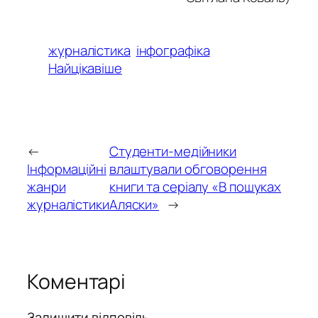
журналістика
інфографіка
Найцікавіше
←
Студенти-медійники
Інформаційні
влаштували обговорення
жанри
книги та серіалу «В пошуках
журналістики
Аляски»
→
Коментарі
Залишити відповідь