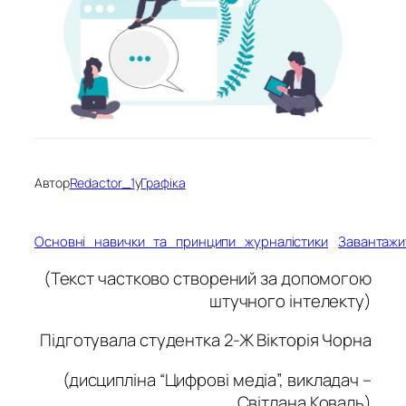
Автор
Redactor_1
у
Графіка
Основні_навички_та_принципи_журналістики
Завантажи
(Текст частково створений за допомогою
штучного інтелекту)
Підготувала студентка 2-Ж Вікторія Чорна
(дисципліна “Цифрові медіа”, викладач –
Світлана Коваль)