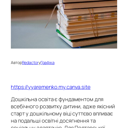
Автор
Redactor
у
Графіка
https://yyaremenko.my.canva.site
Дошкільна освіта є фундаментом для
всебічного розвитку дитини, адже якісний
старт у дошкільному віці суттєво впливає
на подальші освітні досягнення та
соціальну адаптацію. Для Полтавської