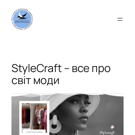
Перейти
до
вмісту
StyleCraft – все про
світ моди