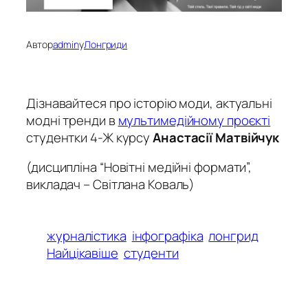
Автор
admin
у
Лонгриди
Дізнавайтеся про історію моди, актуальні
модні тренди в
мультимедійному проєкті
студентки 4-Ж курсу
Анастасії Матвійчук
(дисципліна “Новітні медійні формати”,
викладач – Світлана Коваль)
журналістика
інфографіка
лонгрид
Найцікавіше
студенти