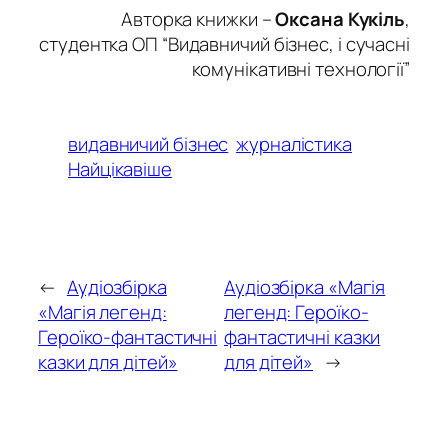
Авторка книжки –
Оксана Кукіль
,
студентка ОП “Видавничий бізнес, і сучасні
комунікативні технології”
видавничий бізнес
журналістика
Найцікавіше
←
Аудіозбірка
Аудіозбірка «Магія
«Магія легенд:
легенд: Героїко-
Героїко-фантастичні
фантастичні казки
казки для дітей»
для дітей»
→