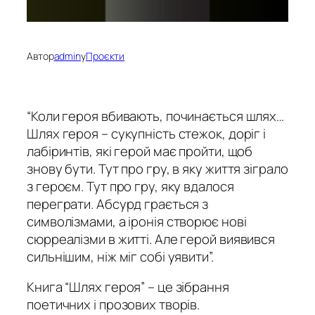
Автор
admin
у
Проєкти
“Коли героя вбивають, починається шлях…
Шлях героя – сукупність стежок, доріг і
лабіринтів, які герой має пройти, щоб
знову бути. Тут про гру, в яку життя зіграло
з героєм. Тут про гру, яку вдалося
переграти. Абсурд грається з
символізмами, а іронія створює нові
сюрреалізми в житті. Але герой виявився
сильнішим, ніж міг собі уявити”.
Книга “Шлях героя” – це зібрання
поетичних і прозових творів.