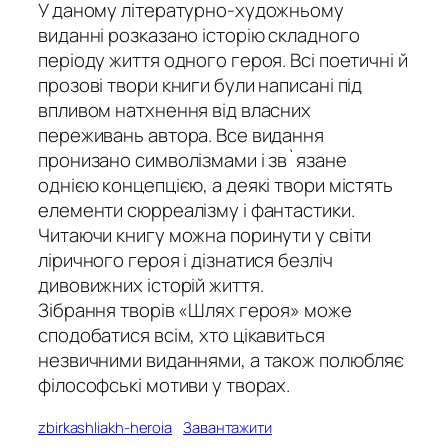
У даному літературно-художньому
виданні розказано історію складного
періоду життя одного героя. Всі поетичні й
прозові твори книги були написані під
впливом натхнення від власних
переживань автора. Все видання
пронизано символізмами і зв`язане
однією концепцією, а деякі твори містять
елементи сюрреалізму і фантастики.
Читаючи книгу можна поринути у світи
ліричного героя і дізнатися безліч
дивовижних історій життя.
Зібрання творів «Шлях героя» може
сподобатися всім, хто цікавиться
незвичними виданнями, а також полюбляє
філософські мотиви у творах.
zbirkashliakh-heroia
Завантажити