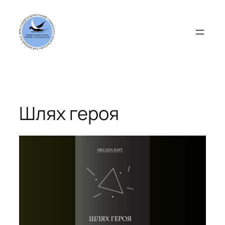
Перейти
до
вмісту
Шлях героя