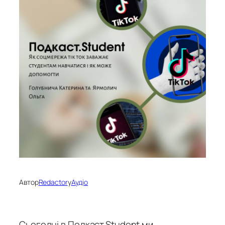
Автор
Redactor
у
Аудіо
Сьогодні в Подкаст.Student ми