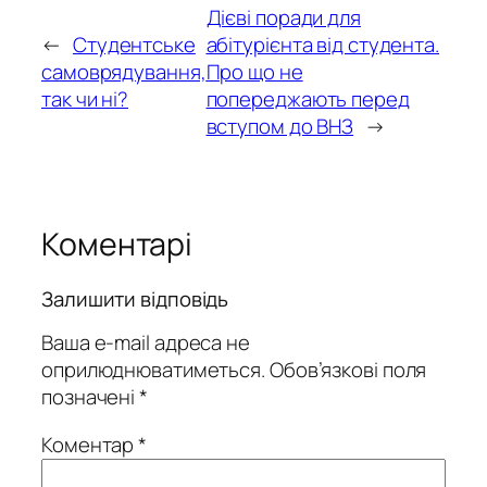
Дієві поради для
←
Студентське
абітурієнта від студента.
самоврядування,
Про що не
так чи ні?
попереджають перед
вступом до ВНЗ
→
Коментарі
Залишити відповідь
Ваша e-mail адреса не
оприлюднюватиметься.
Обов’язкові поля
позначені
*
Коментар
*