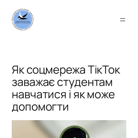
Перейти
до
вмісту
Як соцмережа ТікТок
заважає студентам
навчатися і як може
допомогти