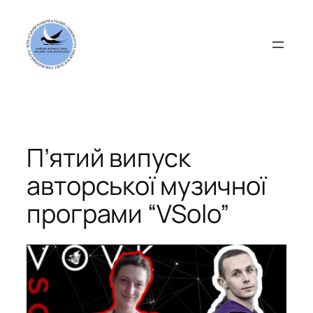
Перейти
до
вмісту
П’ятий випуск
авторської музичної
програми “VSolo”