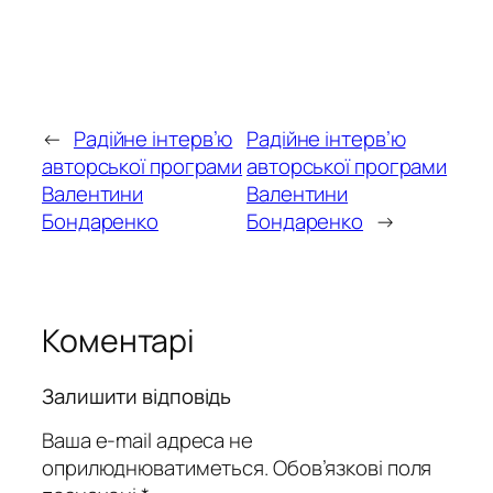
←
Радійне інтерв’ю
Радійне інтерв’ю
авторської програми
авторської програми
Валентини
Валентини
Бондаренко
Бондаренко
→
Коментарі
Залишити відповідь
Ваша e-mail адреса не
оприлюднюватиметься.
Обов’язкові поля