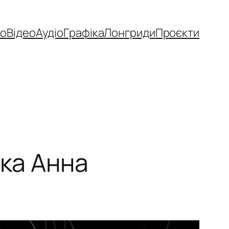
то
Відео
Аудіо
Графіка
Лонгриди
Проєкти
тка Анна