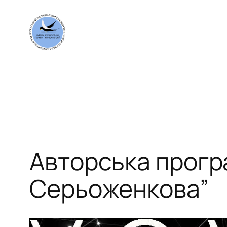
Перейти
до
вмісту
Авторська програ
Серьоженкова”