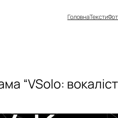
Головна
Тексти
Фо
ма “VSolo: вокаліс