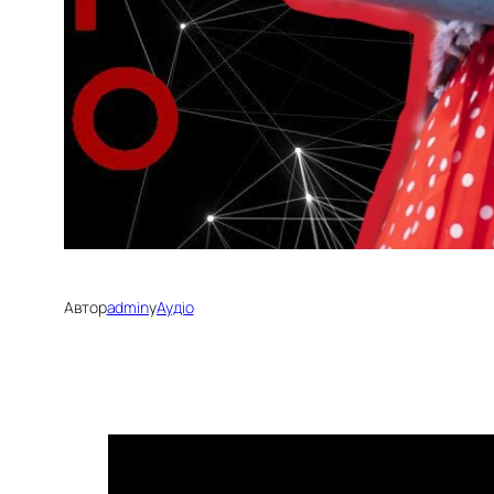
Автор
admin
у
Аудіо