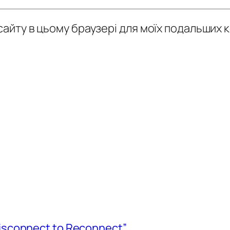
у сайту в цьому браузері для моїх подальших 
isconnect to Reconnect”