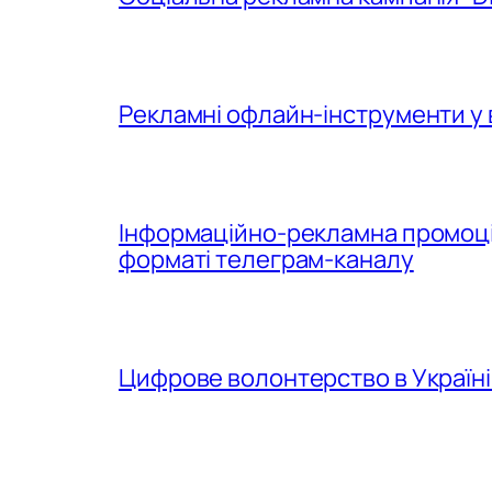
Рекламні офлайн-інструменти у 
Інформаційно-рекламна промоція
форматі телеграм-каналу
Цифрове волонтерство в Україні