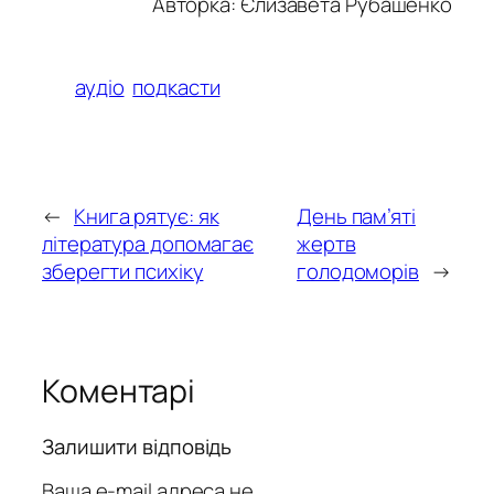
Авторка:
Єлизавета Рубашенко
аудіо
подкасти
←
Книга рятує: як
День пам’яті
література допомагає
жертв
зберегти психіку
голодоморів
→
Коментарі
Залишити відповідь
Ваша e-mail адреса не