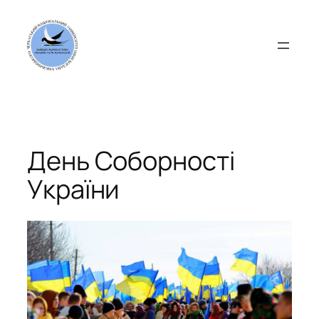
Перейти
до
вмісту
День Соборності
України