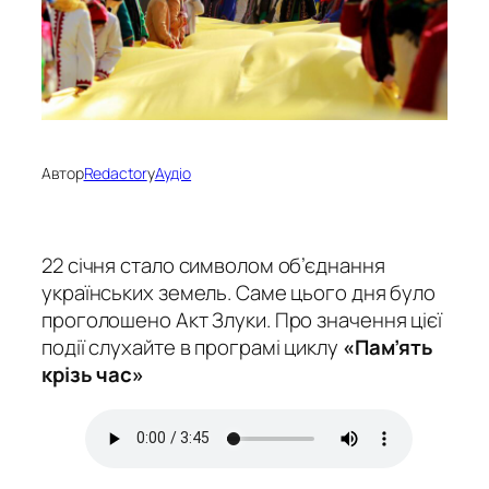
Автор
Redactor
у
Аудіо
22 січня стало символом об’єднання
українських земель. Саме цього дня було
проголошено Акт Злуки. Про значення цієї
події слухайте в програмі циклу
«Пам’ять
крізь час»