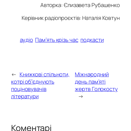
Авторка:
Єлизавета Рубашенко
Керівник радіопроєктів: Наталія Ковтун
аудіо
Пам’ять крізь час
подкасти
←
Книжкові спільноти,
Міжнародний
котрі обʼєднують
день пам’яті
поціновувачів
жертв Голокосту
літератури
→
Коментарі