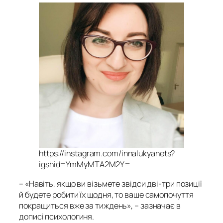
https://instagram.com/innalukyanets?
igshid=YmMyMTA2M2Y=
– «Навіть, якщо ви візьмете звідси дві-три позиції
й будете робити їх щодня, то ваше самопочуття
покращиться вже за тиждень», – зазначає в
дописі психологиня.