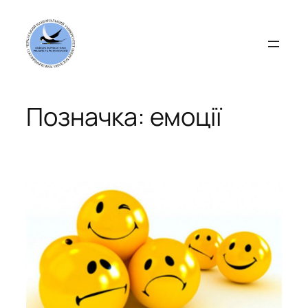
Перейти
до
вмісту
Позначка:
емоції