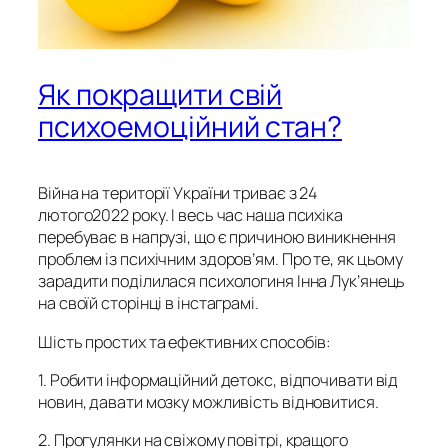
Як покращити свій
психоемоційний стан?
Війна на території України триває з 24
лютого2022 року. І весь час наша психіка
перебуває в напрузі, що є причиною виникнення
проблем із психічним здоров’ям. Про те, як цьому
зарадити поділилася психологиня Інна Лук’янець
на своїй сторінці в інстаграмі.
Шість простих та ефективних способів:
1. Робити інформаційний детокс, відпочивати від
новин, давати мозку можливість відновитися.
2. Прогулянки на свіжому повітрі, кращого