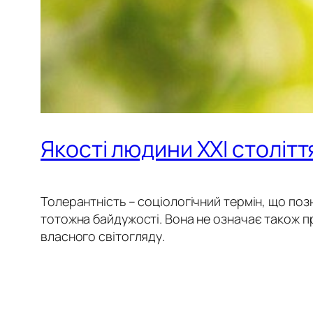
Якості людини ХХІ столітт
Толерантність – соціологічний термін, що позн
тотожна байдужості. Вона не означає також пр
власного світогляду
.