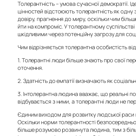
Толерантність – умова сучасної демократії. І
цінностей відстоюють толерантність як одну 
довіру, прагнення до миру, оскільки чим біль
йти на компроміс. У толерантному суспільстві
шкідливими через потенційну загрозу для соці
Чим відрізняється толерантна особистість від
1. Толерантні люди більше знають про свої пер
оточення.
2. Здатність до емпатії визначають як соціаль
3. Інтолерантна людина вважає, що реальні поді
відбувається з ними, а толерантні люди не пе
Єдиним виходом для розвитку людської раси в
Оскільки норми толерантності безпосередньо 
більше розумово розвинута людина, тим з більш