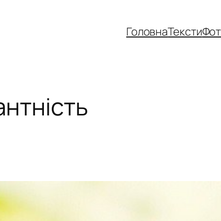
Головна
Тексти
Фо
антність