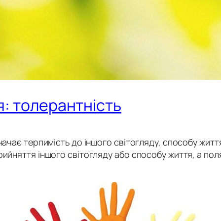
я: толерантність
ачає терпимість до іншого світогляду, способу життя
ийняття іншого світогляду або способу життя, а поля