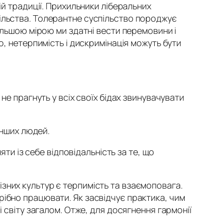
ій традиції. Прихильники ліберальних
ільства. Толерантне суспільство породжує
більшою мірою ми здатні вести перемовини і
о, нетерпимість і дискримінація можуть бути
не прагнуть у всіх своїх бідах звинувачувати
інших людей.
яти із себе відповідальність за те, що
зних культур є терпимість та взаємоповага.
рібно працювати. Як засвідчує практика, чим
і світу загалом. Отже, для досягнення гармонії