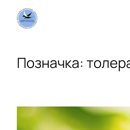
Перейти
до
вмісту
Позначка:
толер