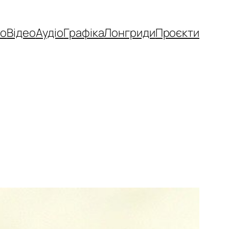
то
Відео
Аудіо
Графіка
Лонгриди
Проєкти