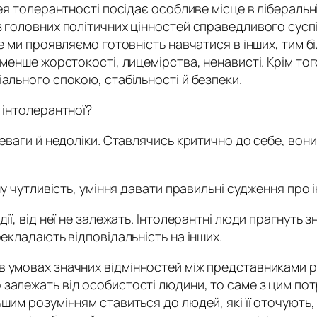
дея толерантності посідає особливе місце в ліберальн
з головних політичних цінностей справедливого сусп
ше ми проявляємо готовність навчатися в інших, тим 
 менше жорстокості, лицемірства, ненависті. Крім тог
ального спокою, стабільності й безпеки.
 інтолерантної?
еваги й недоліки. Ставлячись критично до себе, вони 
ну чутливість, уміння давати правильні судження про 
ї, від неї не залежать. Інтолерантні люди прагнуть зн
рекладають відповідальність на інших.
 умовах значних відмінностей між представниками рі
залежать від особистості людини, то саме з цим пот
им розумінням ставиться до людей, які її оточують, 