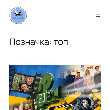
Перейти
до
вмісту
Позначка:
топ