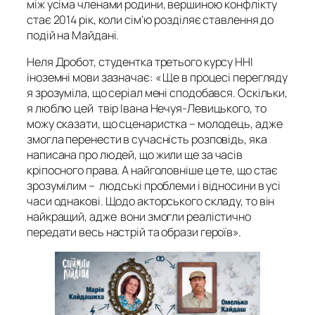
між усіма членами родини, вершиною конфлікту
стає 2014 рік, коли сім’ю розділяє ставлення до
подій на Майдані.
Неля Дробот, студентка третього курсу ННІ
іноземні мови зазначає: « Ще в процесі перегляду
я зрозуміла, що серіал мені сподобався. Оскільки,
я люблю цей твір Івана Нечуя-Левицького, то
можу сказати, що сценаристка – молодець, адже
змогла перенести в сучасність розповідь, яка
написана про людей, що жили ще за часів
кріпосного права. А найголовніше це те, що стає
зрозумілим – людські проблеми і відносини в усі
часи однакові. Щодо акторського складу, то він
найкращий, адже вони змогли реалістично
передати весь настрій та образи героїв».