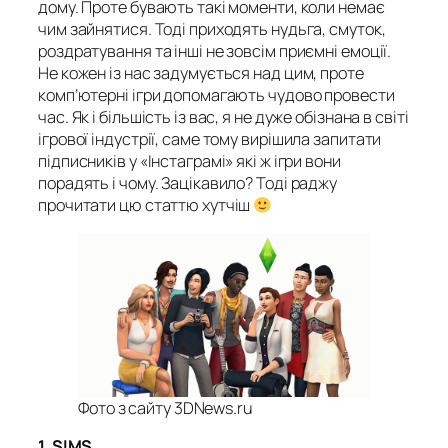
дому. Проте бувають такі моменти, коли немає
чим зайнятися. Тоді приходять нудьга, смуток,
роздратування та інші не зовсім приємні емоції.
Не кожен із нас задумується над цим, проте
комп’ютерні ігри допомагають чудово провести
час. Як і більшість із вас, я не дуже обізнана в світі
ігрової індустрії, саме тому вирішила запитати
підписників у «Інстаграмі» які ж ігри вони
порадять і чому. Зацікавило? Тоді раджу
прочитати цю статтю хутчіш
Фото з сайту 3DNews.ru
1. SIMS