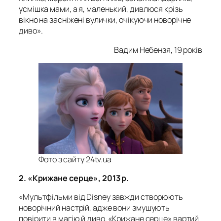
усмішка мами, а я, маленький, дивлюся крізь
вікно на засніжені вулички, очікуючи новорічне
диво».
Вадим Небензя, 19 років
Фото з сайту 24tv.ua
2. «Крижане серце», 2013 р.
«Мультфільми від Disney завжди створюють
новорічний настрій, адже вони змушують
повірити в магію й диво. «Крижане серце» вартий