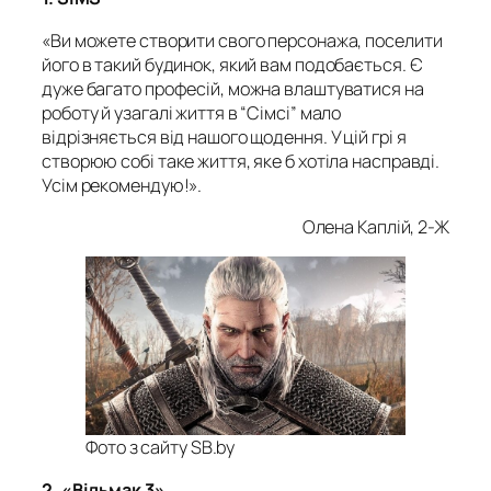
«Ви можете створити свого персонажа, поселити
його в такий будинок, який вам подобається. Є
дуже багато професій, можна влаштуватися на
роботу й узагалі життя в “Сімсі” мало
відрізняється від нашого щодення. У цій грі я
створюю собі таке життя, яке б хотіла насправді.
Усім рекомендую!».
Олена Каплій, 2-Ж
Фото з сайту SB.by
2. «Відьмак 3»