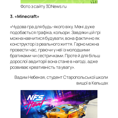
Фото з сайту 3DNews.ru
3. «Minecraft»
«Чудова гра для будь-якого віку. Мені дуже
подобається графіка, кольори. Завдяки цій грі
можна навчитися будувати, вона фактично як
конструктор із реального життя. Гарно можна
провести час, граючи у неї із молодшими
братиками чи сестричками. Проте й для більш
дорослої авдиторії вона стане в нагоді, адже
розвиває креативність та увагу».
Вадим Небензя, студент Старопольської школи
вищої в Кельцах