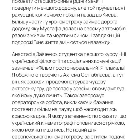
поховати старшого сина в рідній землі і
повернути меншого додому, але той пручається і
рахує дні, коли зможе поїхати назад до Києва.
Більшу частину хронометражу займає дорога
додому, яку Мустафа долає на своєму автомобілі
разом з живим та мертвим сином, і завдяки цій
подорожі їхнє життя змінюється назавжди.
Анастасія Заїченко, студентка першого курсу ННІ
української філології та соціальних комунікацій
зазначає: «Фільм просто нереальний! Я плакала!
Я обожнюю творчість Ахтема Сеітаблаєва, а тут
він, як завжди, продемонстрував чудову
акторську гру, де постає у зовсім новому амплуа,
яке йому дуже личить. Також заворожує
операторська робота, викликаючи бажання
поставити фільм на паузу, щоб насолодитись
красою кадрів. Я можу з впевненістю сказати, що
український кінематограф поповнився стрічкою,
якою можна пишатись. Не новий для
європейського кінематографу, за стилем подачі,