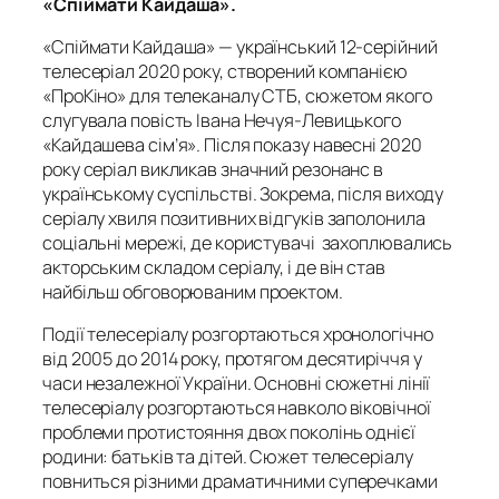
«Спіймати Кайдаша».
«Спіймати Кайдаша» — український 12-серійний
телесеріал 2020 року, створений компанією
«ПроКіно» для телеканалу СТБ, сюжетом якого
слугувала повість Івана Нечуя-Левицького
«Кайдашева сім’я». Після показу навесні 2020
року серіал викликав значний резонанс в
українському суспільстві. Зокрема, після виходу
серіалу хвиля позитивних відгуків заполонила
соціальні мережі, де користувачі захоплювались
акторським складом серіалу, і де він став
найбільш обговорюваним проектом.
Події телесеріалу розгортаються хронологічно
від 2005 до 2014 року, протягом десятиріччя у
часи незалежної України. Основні сюжетні лінії
телесеріалу розгортаються навколо віковічної
проблеми протистояння двох поколінь однієї
родини: батьків та дітей. Сюжет телесеріалу
повниться різними драматичними суперечками