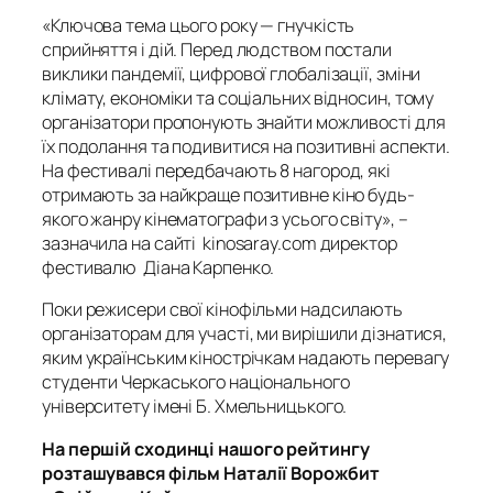
«Ключова тема цього року — гнучкість
сприйняття і дій. Перед людством постали
виклики пандемії, цифрової глобалізації, зміни
клімату, економіки та соціальних відносин, тому
організатори пропонують знайти можливості для
їх подолання та подивитися на позитивні аспекти.
На фестивалі передбачають 8 нагород, які
отримають за найкраще позитивне кіно будь-
якого жанру кінематографи з усього світу», –
зазначила на сайті kinosaray.com директор
фестивалю Діана Карпенко.
Поки режисери свої кінофільми надсилають
організаторам для участі, ми вирішили дізнатися,
яким українським кінострічкам надають перевагу
студенти Черкаського національного
університету імені Б. Хмельницького.
На першій сходинці нашого рейтингу
розташувався фільм Наталії Ворожбит