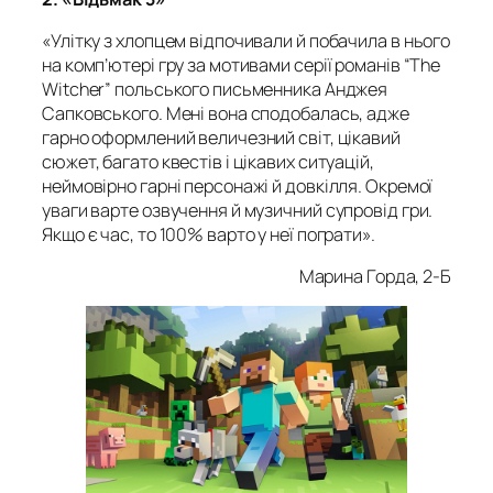
«Улітку з хлопцем відпочивали й побачила в нього
на комп’ютері гру за мотивами серії романів “The
Witcher” польського письменника Анджея
Сапковського. Мені вона сподобалась, адже
гарно оформлений величезний світ, цікавий
сюжет, багато квестів і цікавих ситуацій,
неймовірно гарні персонажі й довкілля. Окремої
уваги варте озвучення й музичний супровід гри.
Якщо є час, то 100% варто у неї пограти».
Марина Горда, 2-Б