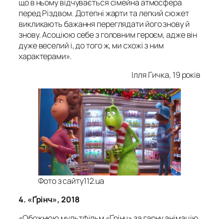
що в ньому відчувається сімейна атмосфера
перед Різдвом. Дотепні жарти та легкий сюжет
викликають бажання переглядати його знову й
знову. Асоціюю себе з головним героєм, адже він
дуже веселий і, до того ж, ми схожі з ним
характерами».
Ілля Гичка, 19 років
Фото з сайту112.ua
4. «
Ґрінч», 2018
«Обожнюю мультфільм «Ґрінч» за гарну анімацію,