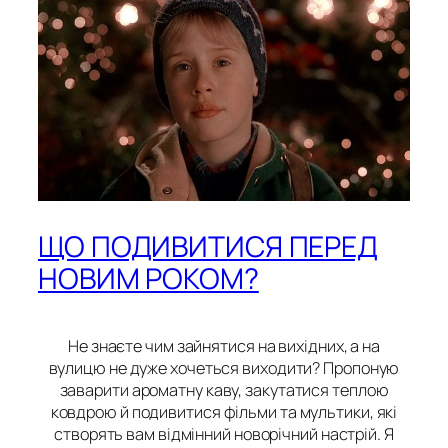
ЩО ПОДИВИТИСЯ ПЕРЕД
НОВИМ РОКОМ?
Не знаєте чим зайнятися на вихідних, а на
вулицю не дуже хочеться виходити? Пропоную
заварити ароматну каву, закутатися теплою
ковдрою й подивитися фільми та мультики, які
створять вам відмінний новорічний настрій. Я