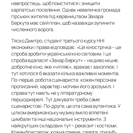
навпростець, щоб помститися і знищити
карпатські поселення. Однак невеличка громада
гірських жителів під керівництвом Захара
Беркута має свій план, щоб назавжди зупинити
численного ворога.
Тяско Дмитро, студент третього курсу ННІ
економіки і права відповідає: «Ця кінострічка – це
спроба зробити українське кіно світовим. І ця
спроба вдалася! «Захар Беркут» – на диво міцне,
добротне кіно, яке «чіпляє», вражає і захоплює. І
тут хотілося б вказати кілька важливих моментів.
По-перше, робота сценариста: кожен персонаж
прописаний, характер і мотиви його зрозумілі. І
справа тут навіть не у літературному
першоджерелі. Тут дякувати треба саме
сценаристові. По-друге, це ота сама аутентика. У
цілком американську музику вміло вплетені
цимбали та інші національні інструменти. З
найкрутіших складових тут – реквізит і костюми.
Кожен браслетик, кожна гривня, сварга, тризуб-