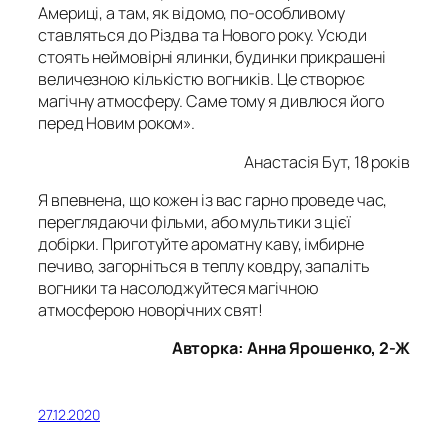
Америці, а там, як відомо, по-особливому
ставляться до Різдва та Нового року. Усюди
стоять неймовірні ялинки, будинки прикрашені
величезною кількістю вогників. Це створює
магічну атмосферу. Саме тому я дивлюся його
перед Новим роком».
Анастасія Бут, 18 років
Я впевнена, що кожен із вас гарно проведе час,
переглядаючи фільми, або мультики з цієї
добірки. Приготуйте ароматну каву, імбирне
печиво, загорніться в теплу ковдру, запаліть
вогники та насолоджуйтеся магічною
атмосферою новорічних свят!
Авторка: Анна Ярошенко, 2-Ж
27.12.2020