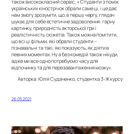
також висококласний сервіс. « Студенти з поміж
українських кінострічок обрали саме ці, і це дає
нам змогу зрозуміти, що, в першу чергу, глядач
шукає для себе естетичне задоволення: гарну
картинку, природність акторської гри і
реалістичність сюжетів. Також можна помітити,
що всі ці фільми, які обрали студенти –
пізнавальні та такі, які показують, як діяти в
певних моментах. Ну а без комедій також нікуди,
адже ми все одно потребуємо часу для
відпочинку та для перезавантаження мозку».
Авторка: Юлія Судаченко, студентка 3-Ж курсу
26.05.2021