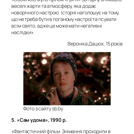
веселі жарти та атмосферу, яка додає
новорічного настрою. Історія наголошує на тому,
що не треба бути в поганому настрої та псувати
всім свято, адже це може мати негативні
наслідки».
Вероніка Дацюк, 15 років
Фото з сайту sb.by
5. «Сам удома», 1990 р.
«Фантастичний фільм. Знімання проходили в