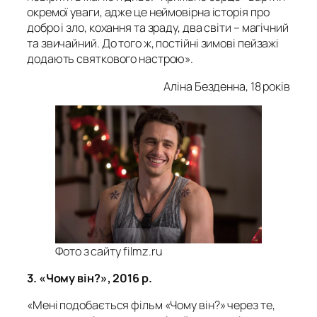
окремої уваги, адже це неймовірна історія про
добро і зло, кохання та зраду, два світи – магічний
та звичайний. До того ж, постійні зимові пейзажі
додають святкового настрою».
Аліна Безденна, 18 років
Фото з сайту filmz.ru
3. «Чому він?», 2016 р.
«Мені подобається фільм «Чому він?» через те,