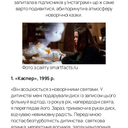
запитала в підписників у Інстаграмі» що ж саме
варто подивитися, аби поринути в атмосферу
новорічної казки.
Фото з сайту smartfacts.ru
1. «Каспер», 1995 р.
«Він асоціюється з новорічними святами. У
дитинстві мені подарували диск із записом цього
фільму й відтоді, із року в рік, напередодні свята,
я переглядав його. Зараз, тримаючи в руках диск,
відчуваю невимовну радість. Переді мною
постає безтурботність дитинства: святкова
ялинка, мерехтіння вогників, запах мандаринів,