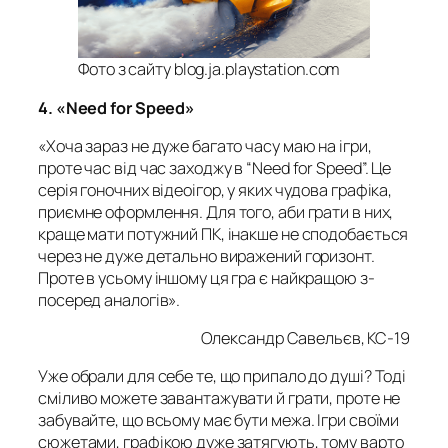
Фото з сайту blog.ja.playstation.com
4. «Need for Speed»
«Хоча зараз не дуже багато часу маю на ігри,
проте час від час заходжу в “Need for Speed”. Це
серія гоночних відеоігор, у яких чудова графіка,
приємне оформлення. Для того, аби грати в них,
краще мати потужний ПК, інакше не сподобається
через не дуже детально виражений горизонт.
Проте в усьому іншому ця гра є найкращою з-
посеред аналогів».
Олександр Савельєв, КС-19
Уже обрали для себе те, що припало до душі? Тоді
сміливо можете завантажувати й грати, проте не
забувайте, що всьому має бути межа. Ігри своїми
сюжетами, графікою дуже затягують, тому варто