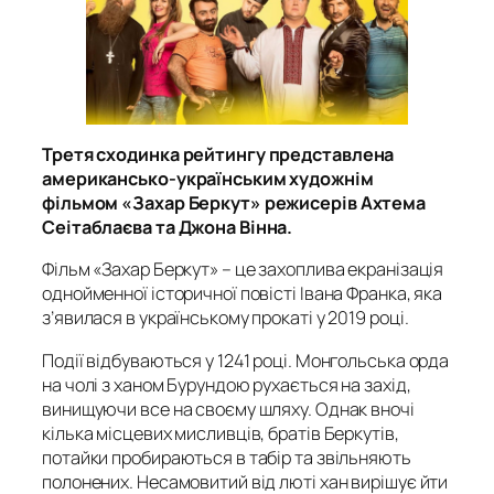
Третя сходинка рейтингу представлена
американсько-українським художнім
фільмом «Захар Беркут» режисерів Ахтема
Сеітаблаєва та Джона Вінна.
Фільм «Захар Беркут» – це захоплива екранізація
однойменної історичної повісті Івана Франка, яка
з’явилася в українському прокаті у 2019 році.
Події відбуваються у 1241 році. Монгольська орда
на чолі з ханом Бурундою рухається на захід,
винищуючи все на своєму шляху. Однак вночі
кілька місцевих мисливців, братів Беркутів,
потайки пробираються в табір та звільняють
полонених. Несамовитий від люті хан вирішує йти