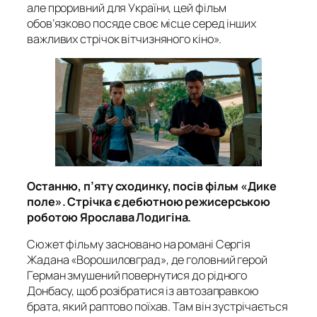
але проривний для України, цей фільм
обов’язково посяде своє місце серед інших
важливих стрічок вітчизняного кіно».
Останню, п’яту сходинку, посів фільм «Дике
поле». Стрічка є дебютною режисерською
роботою Ярослава Лодигіна.
Сюжет фільму засновано на романі Сергія
Жадана «Ворошиловград», де головний герой
Герман змушений повернутися до рідного
Донбасу, щоб розібратися із автозаправкою
брата, який раптово поїхав. Там він зустрічається