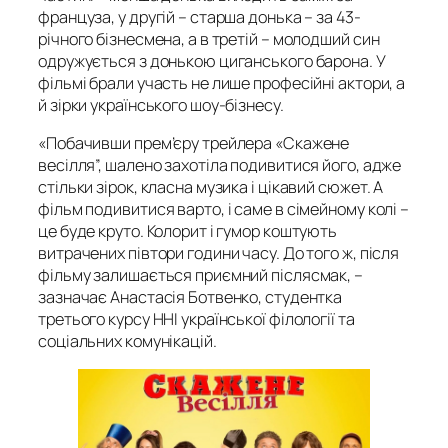
француза, у другій – старша донька – за 43-
річного бізнесмена, а в третій – молодший син
одружується з донькою циганського барона. У
фільмі брали участь не лише професійні актори, а
й зірки українського шоу-бізнесу.
«Побачивши прем’єру трейлера «Скажене
весілля”, шалено захотіла подивитися його, адже
стільки зірок, класна музика і цікавий сюжет. А
фільм подивитися варто, і саме в сімейному колі –
це буде круто. Колорит і гумор коштують
витрачених півтори години часу. До того ж, після
фільму залишається приємний післясмак, –
зазначає Анастасія Ботвенко, студентка
третього курсу ННІ української філології та
соціальних комунікацій.