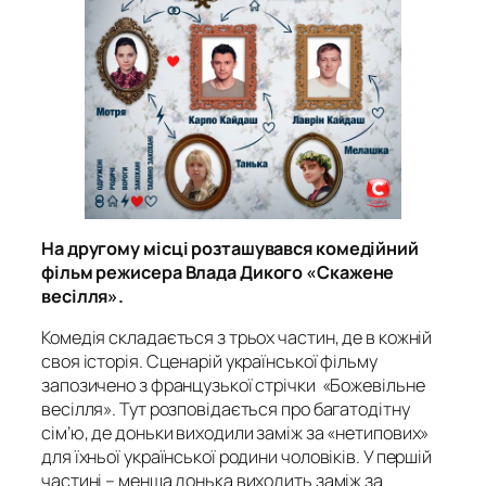
На другому місці розташувався комедійний
фільм режисера Влада Дикого «Скажене
весілля».
Комедія складається з трьох частин, де в кожній
своя історія. Сценарій української фільму
запозичено з французької стрічки «Божевільне
весілля». Тут розповідається про багатодітну
сім’ю, де доньки виходили заміж за «нетипових»
для їхньої української родини чоловіків. У першій
частині – менша донька виходить заміж за