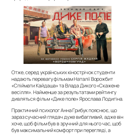
Отже, серед українських кінострічок студенти
надають перевагу фільмам Наталії Ворожбит
«Спіймати Кайдаша» та Влада Дикого «Скажене
весілля». Найменше за результатами рейтингу
дивляться фільм «Дике поле» Ярослава Лодигіна.
Практичний психолог Анна Грибук пояснює, що
зараз сучасний глядач дуже вибагливий, адже він
хоче, щоб фільм був в зручний для нього час, щоб
був максимальний комфорт при перегляді, а