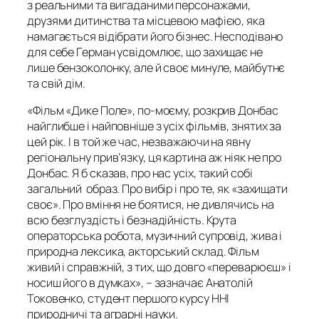
з реальними та вигаданими персонажами,
друзями дитинства та місцевою мафією, яка
намагається відібрати його бізнес. Несподівано
для себе Герман усвідомлює, що захищає не
лише бензоколонку, але й своє минуле, майбутнє
та свій дім.
«Фільм «Дике Поле», по-моєму, розкрив Донбас
найглибше і найповніше з усіх фільмів, знятих за
цей рік. І в той же час, незважаючи на явну
регіональну прив’язку, ця картина аж ніяк не про
Донбас. Я б сказав, про нас усіх, такий собі
загальний образ. Про вибір і про те, як «захищати
своє». Про вміння не боятися, не дивлячись на
всю безглуздість і безнадійність. Крута
операторська робота, музичний супровід, жива і
природна лексика, акторський склад. Фільм
живий і справжній, з тих, що довго «переварюєш» і
носиш його в думках», – зазначає Анатолій
Токовенко, студент першого курсу ННІ
природничі та аграрні науки.