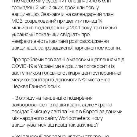
тим часом як у сусідній Польщі майже 6 млн
громадян, 2 млн з яких, пройшли повну
вакцинацію. Зважаючи на календарний план
МОЗ, розрахований прищепити понад 14
мільйонів людей до кінця 2021 року, такі низькі
українські показники свідчать про
неефективність кампанії розповсюдження
вакцинації, запровадженої парламентом країни.
Про проблеми пов’язані з масовим щепленням від
COVID-19 в Україні ми вирішили поговорити із
заступником головного лікаря центру первинної
медико-санітарної допомоги №2 міста Біла
Церква Ганною Хомік.
–
З огляду на тенденцію поширення
захворюваності в нашій країні, адже Україна
посідає 7 місце у світі та 1-ше в Європі за даними
міжнародного сайту Worldometers, чому
вакцинуватися від ковід так важливо?
– Усі пандемії подолано шляхом створення