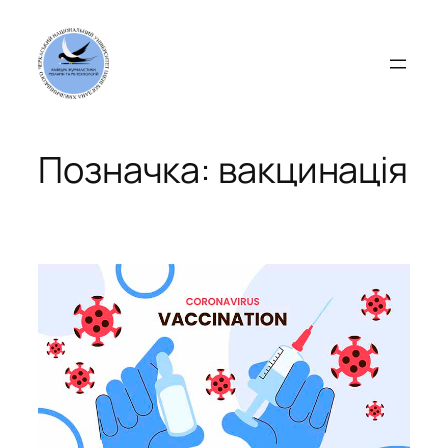
Перейти
до
вмісту
Позначка:
вакцинація