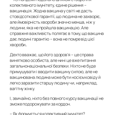
колективного імунітету, єдине рішення –
вакцинація. Жодна вакцина у світі не дасть
стовідсоткової гарантії, що людина не захворіє,
але ймовірність хвороби значно менша, ніж у
людини, яка не пройшла вакцинацію. Але
справжня важливість полягає в тому, що вакцина
дає людині гарантію – вона не помре від цієї
хвороби
.
Дехто вважає, що його здоров’я – це справа
винятково особиста, але нині це вже питання
загальнонаціональної безпеки. Ніхто не буде
примушувати і вводити вакцину силою, але не
вакцинована людина може бути носієм ковіду й
легко заразити старшу людину чи, наприклад,
вагітну жінку.
І, звичайно, ніхто без повного курсу вакцинації не
зможе подорожувати за кордон.
–
Як формується колективний імунітет?