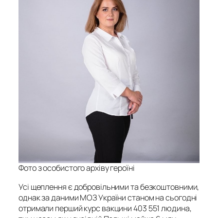
Фото з особистого архіву героїні
Усі щеплення є добровільними та безкоштовними,
однак за даними МОЗ України станом на сьогодні
отримали перший курс вакцини 403 551 людина,