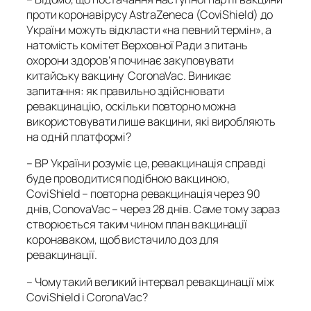
проти коронавірусу AstraZeneca (CoviShield) до
України можуть відкласти «на певний термін», а
натомість комітет Верховної Ради з питань
охорони здоров’я починає закуповувати
китайську вакцину CoronaVac. Виникає
запитання: як правильно здійснювати
ревакцинацію, оскільки повторно можна
використовувати лише вакцини, які виробляють
на одній платформі?
– ВР України розуміє це, ревакцинація справді
буде проводитися подібною вакциною,
CoviShield – повторна ревакцинація через 90
днів, ConovaVac – через 28 днів. Саме тому зараз
створюється таким чином план вакцинації
коронаваком, щоб вистачило доз для
ревакцинації.
–
Чому такий великий інтервал ревакцинації між
CoviShield і CoronaVac?