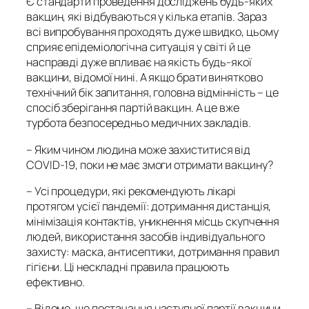
Є стандарти проведення досліджень будь-яких
вакцин, які відбуваються у кілька етапів. Зараз
всі випробування проходять дуже швидко, цьому
сприяє епідеміологічна ситуація у світі й це
насправді дуже впливає на якість будь-якої
вакцини, відомої нині. А якщо брати винятково
технічний бік запитання, головна відмінність – це
спосіб зберігання партій вакцин. А це вже
турбота безпосередньо медичних закладів.
–
Яким чином людина може захиститися від
COVID-19, поки не має змоги отримати вакцину?
– Усі процедури, які рекомендують лікарі
протягом усієї пандемії: дотримання дистанція,
мінімізація контактів, уникнення місць скупчення
людей, використання засобів індивідуального
захисту: маска, антисептики, дотримання правил
гігієни. Ці нескладні правила працюють
ефективно.
–
Відомо, що постачання наступної партії вакцини