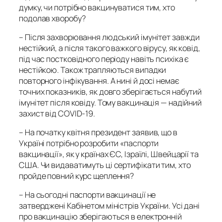
думку, чи потрібно вакцинуватися тим, хто
подолав хворобу?
– Після захворювання людський імунітет завжди
нестійкий, а після такого важкого вірусу, як ковід,
під час постковідного періоду навіть психіка є
нестійкою. Також трапляються випадки
повторного інфікування. А нині й досі немає
точних показників, як довго зберігається набутий
імунітет після ковіду. Тому вакцинація — надійний
захист від COVID-19.
–
На початку квітня президент заявив, що в
Україні потрібно розробити «паспорти
вакцинації», як у країнах ЄС, Ізраїлі, Швейцарії та
США. Чи видаватимуть ці сертифікати тим, хто
пройде повний курс щеплення?
– На сьогодні паспорти вакцинації не
затверджені Кабінетом міністрів України. Усі дані
про вакцинацію зберігаються в електронній