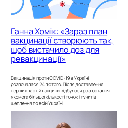
Ганна Хомік: «Зараз план
вакцинації створюють так,
щоб вистачило доз для
ревакцинації»
Вакцинація проти COVID-19 в Україні
розпочалася 24 лютого. Після доставлення
перших партій вакцини відбулося розгортання
якомога більшої кількості точок і пунктів
щеплення по всій Україні.