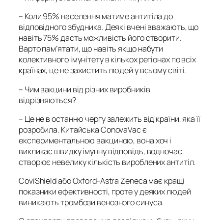
– Коли 95% населення матиме антитіла до
відповідного збудника. Деякі вчені вважають, що
навіть 75% дасть можливість його створити.
Варто пам’ятати, що навіть якщо набути
колективного імунітету в кількох регіонах по всіх
країнах, це не захистить людей у всьому світі.
–
Чим вакцини від різних виробників
відрізняються?
– Це не в останню чергу залежить від країни, яка її
розробила. Китайська ConovaVac є
експериментальною вакциною, вона хоч і
викликає швидку імунну відповідь, водночас
створює невелику кількість вироблених антитіл.
CoviShield або Oxford-Astra Zeneca має кращі
показники ефективності, проте у деяких людей
виникають тромбози венозного синуса.