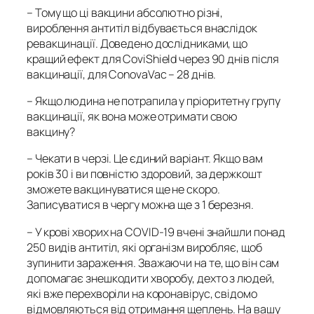
– Тому що ці вакцини абсолютно різні,
вироблення антитіл відбувається внаслідок
ревакцинації. Доведено дослідниками, що
кращий ефект для CoviShield через 90 днів після
вакцинації, для ConovaVac – 28 днів.
–
Якщо людина не потрапила у пріоритетну групу
вакцинації, як вона може отримати свою
вакцину?
– Чекати в черзі. Це єдиний варіант. Якщо вам
років 30 і ви повністю здоровий, за держкошт
зможете вакцинуватися ще не скоро.
Записуватися в чергу можна ще з 1 березня.
–
У крові хворих на COVID-19 вчені знайшли понад
250 видів антитіл, які організм виробляє, щоб
зупинити зараження. Зважаючи на те, що він сам
допомагає знешкодити хворобу, дехто з людей,
які вже перехворіли на коронавірус, свідомо
відмовляються від отримання щеплень. На вашу