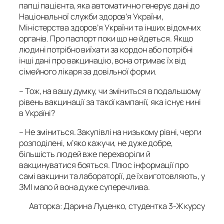
папці пацієнта, яка автоматично генерує дані до
Національної служби здоров’я України,
Міністерства здоров’я України та інших відомчих
органів. Про паспорт поки що не йдеться. Якщо
людині потрібно виїхати за кордон або потрібні
інші дані про вакцинацію, вона отримає їх від
сімейного лікаря за довільної форми.
–
Тож, на вашу думку, чи зміниться в подальшому
рівень вакцинації за такої кампанії, яка існує нині
в Україні?
– Не зміниться. Закупівлі на низькому рівні, черги
розподілені, м’яко кажучи, не дуже добре,
більшість людей вже перехворіли й
вакцинуватися бояться. Плюс інформації про
самі вакцини та лабораторії, де їх виготовляють, у
ЗМІ мало й вона дуже суперечлива.
Авторка: Дарина Луценко, студентка 3-Ж курсу