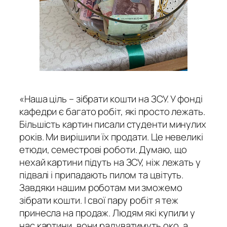
«Наша ціль – зібрати кошти на ЗСУ. У фонді
кафедри є багато робіт, які просто лежать.
Більшість картин писали студенти минулих
років. Ми вирішили їх продати. Це невеликі
етюди, семестрові роботи. Думаю, що
нехай картини підуть на ЗСУ, ніж лежать у
підвалі і припадають пилом та цвітуть.
Завдяки нашим роботам ми зможемо
зібрати кошти. І свої пару робіт я теж
принесла на продаж. Людям які купили у
нас картини, вони радуватимуть око, а