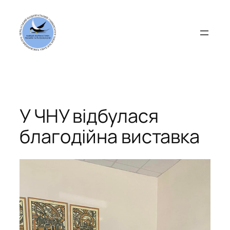
Перейти
до
вмісту
У ЧНУ відбулася
благодійна виставка