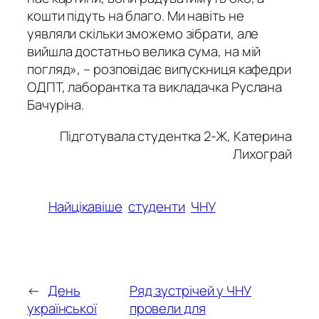
кошти підуть на благо. Ми навіть не
уявляли скільки зможемо зібрати, але
вийшла достатньо велика сума, на мій
погляд», – розповідає випускниця кафедри
ОДПТ, лаборантка та викладачка Руслана
Бачуріна.
Підготувала студентка 2-Ж, Катерина
Лихограй
Найцікавіше
студенти
ЧНУ
←
День
Ряд зустрічей у ЧНУ
української
провели для