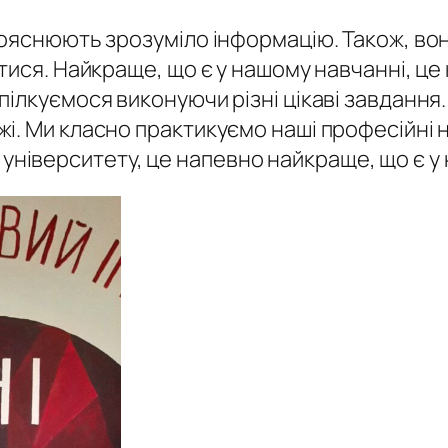
ояснюють зрозуміло інформацію. Також, вони
ися. Найкраще, що є у нашому навчанні, це к
ілкуємося виконуючи різні цікаві завдання.
. Ми класно практикуємо наші професійні на
нах університету, це напевно найкраще, що є 