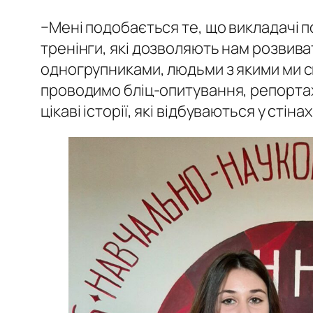
−Мені подобається те, що викладачі п
тренінги, які дозволяють нам розвиват
одногрупниками, людьми з якими ми сп
проводимо бліц-опитування, репортажі
цікаві історії, які відбуваються у сті