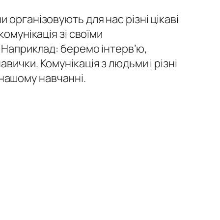
 організовують для нас різні цікаві
омунікація зі своїми
 Наприклад: беремо інтерв’ю,
вички. Комунікація з людьми і різні
у нашому навчанні.