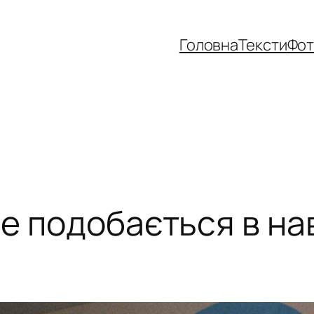
Головна
Тексти
Фо
е подобається в на