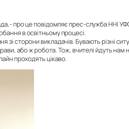
да,- про це повідомляє прес-служба ННІ УФС
обання в освітньому процесі.
 зі сторони викладачів. Бувають різні ситу
прави, або ж робота. Тож, вчителі йдуть нам
-лайн проходять цікаво.