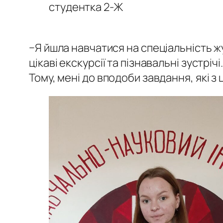
студентка 2-Ж
−Я йшла навчатися на спеціальність ж
цікаві екскурсії та пізнавальні зустрі
Тому, мені до вподоби завдання, які з 