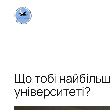
Перейти
до
вмісту
Що тобі найбільш
університеті?