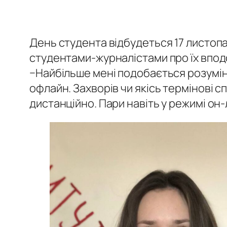
День студента відбудеться 17 листопа
студентами-журналістами про їх впод
−Найбільше мені подобається розуміння
офлайн. Захворів чи якісь термінові с
дистанційно. Пари навіть у режимі он