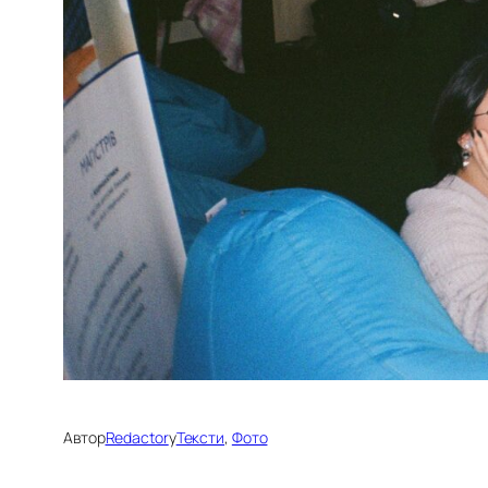
Автор
Redactor
у
Тексти
, 
Фото