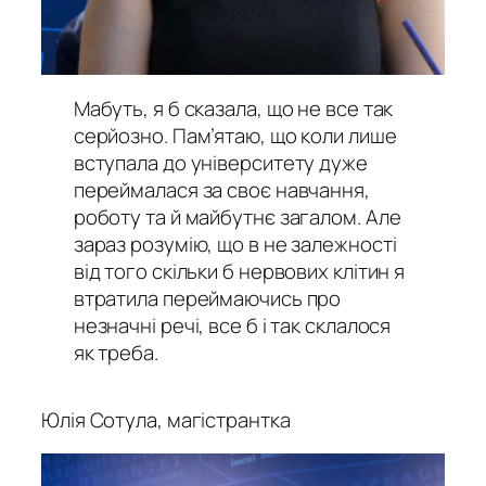
Мабуть, я б сказала, що не все так
серйозно. Пам’ятаю, що коли лише
вступала до університету дуже
переймалася за своє навчання,
роботу та й майбутнє загалом. Але
зараз розумію, що в не залежності
від того скільки б нервових клітин я
втратила переймаючись про
незначні речі, все б і так склалося
як треба.
Юлія Сотула, магістрантка