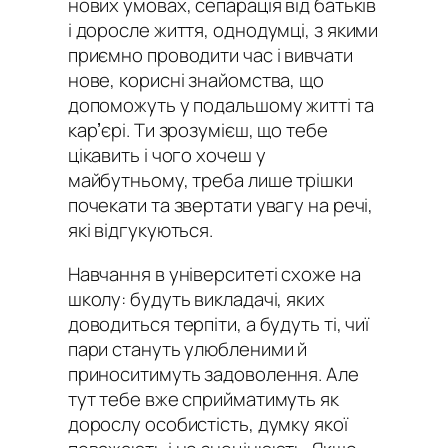
нових умовах, сепарація від батьків
і доросле життя, однодумці, з якими
приємно проводити час і вивчати
нове, корисні знайомства, що
допоможуть у подальшому житті та
карʼєрі. Ти зрозумієш, що тебе
цікавить і чого хочеш у
майбутньому, треба лише трішки
почекати та звертати увагу на речі,
які відгукуються.
Навчання в університеті схоже на
школу: будуть викладачі, яких
доводиться терпіти, а будуть ті, чиї
пари стануть улюбленими й
приноситимуть задоволення. Але
тут тебе вже сприйматимуть як
дорослу особистість, думку якої