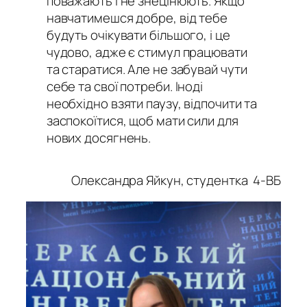
поважають і не знецінюють. Якщо
навчатимешся добре, від тебе
будуть очікувати більшого, і це
чудово, адже є стимул працювати
та старатися. Але не забувай чути
себе та свої потреби. Іноді
необхідно взяти паузу, відпочити та
заспокоїтися, щоб мати сили для
нових досягнень.
Олександра Яйкун, студентка 4-ВБ