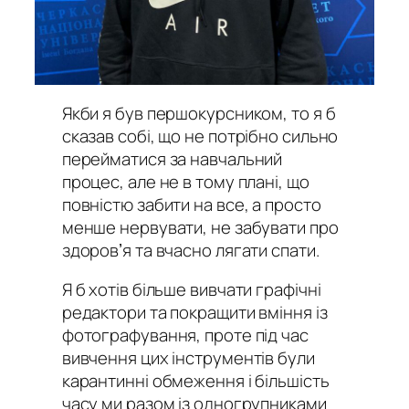
Якби я був першокурсником, то я б
сказав собі, що не потрібно сильно
перейматися за навчальний
процес, але не в тому плані, що
повністю забити на все, а просто
менше нервувати, не забувати про
здоровʼя та вчасно лягати спати.
Я б хотів більше вивчати графічні
редактори та покращити вміння із
фотографування, проте під час
вивчення цих інструментів були
карантинні обмеження і більшість
часу ми разом із одногрупниками