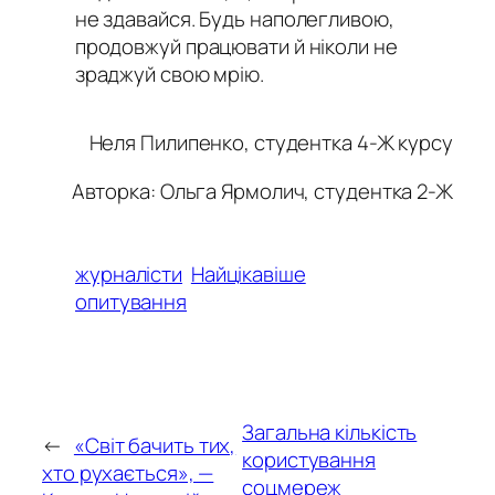
не здавайся. Будь наполегливою,
продовжуй працювати й ніколи не
зраджуй свою мрію.
Неля Пилипенко, студентка 4-Ж курсу
Авторка: Ольга Ярмолич, студентка 2-Ж
журналісти
Найцікавіше
опитування
Загальна кількість
←
«Світ бачить тих,
користування
хто рухається», —
соцмереж