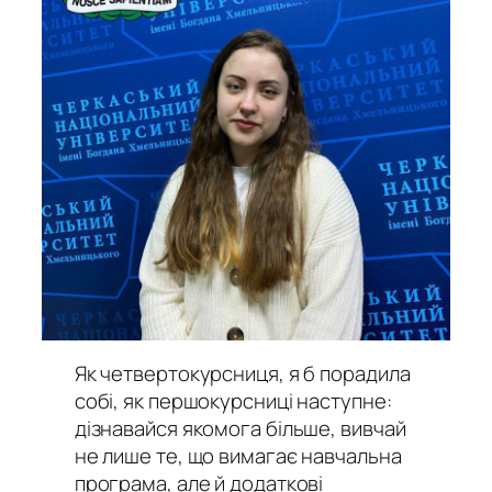
Як четвертокурсниця, я б порадила
собі, як першокурсниці наступне:
дізнавайся якомога більше, вивчай
не лише те, що вимагає навчальна
програма, але й додаткові