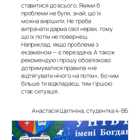
ставитися до всього. Якими б
проблеми не були, знай, що їх
можна вирішити. Не треба
витрачати дарма свої нерви, тому
що їх потім не повернеш.
Наприклад, якщо проблема з
екзаменом — є перездача. А також
рекомендую і прошу обов’язково
дотримуватися правила «не
відтягувати нічого на потім», бо чим
більше ти відкладаєш, тим гіршою
стає ситуація.
Анастасія Щетініна, студентка 4-ВБ