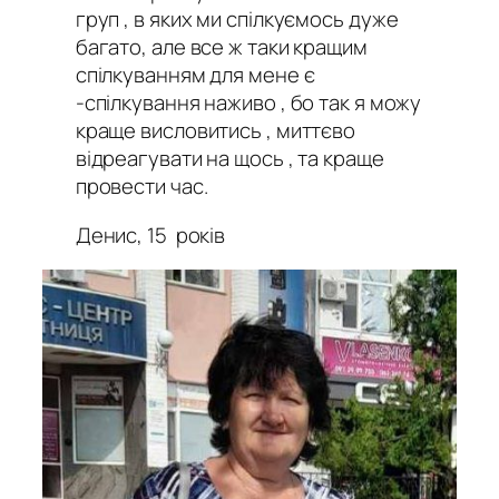
груп , в яких ми спілкуємось дуже
багато, але все ж таки кращим
спілкуванням для мене є
-спілкування наживо , бо так я можу
краще висловитись , миттєво
відреагувати на щось , та краще
провести час.
Денис, 15 років