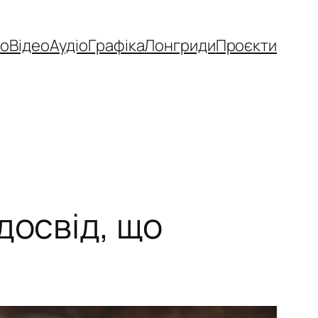
то
Відео
Аудіо
Графіка
Лонгриди
Проєкти
досвід, що