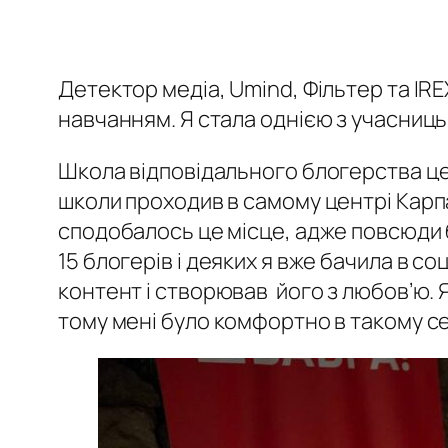
Детектор медіа, Umind, Фільтер та IR
навчанням. Я стала однією з учасниць
Школа відповідального блогерства це
школи проходив в самому центрі Карпа
сподобалось це місце, адже повсюди б
15 блогерів і деяких я вже бачила в со
контент і створював його з любов’ю. Я 
тому мені було комфортно в такому с