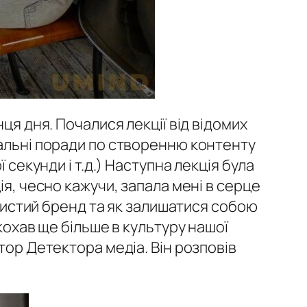
ця дня. Почалися лекції від відомих
гальні поради по створенню контенту
 секунди і т.д.) Наступна лекція була
ія, чесно кажучи, запала мені в серце
обистий бренд та як залишатися собою
кохав ще більше в культуру нашої
тор Детектора медіа. Він розповів