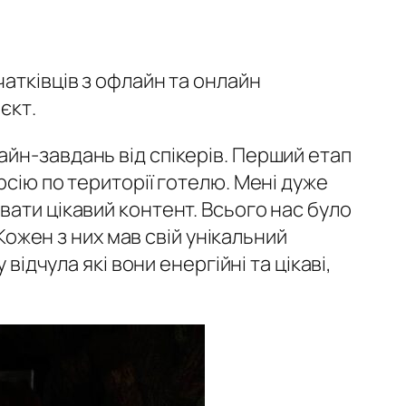
атківців з офлайн та онлайн
оєкт
.
йн-завдань від спікерів. Перший етап
рсію по території готелю. Мені дуже
вати цікавий контент. Всього нас було
Кожен з них мав свій унікальний
ідчула які вони енергійні та цікаві,