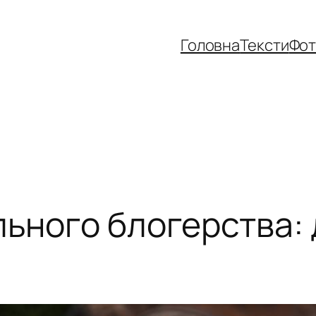
Головна
Тексти
Фо
ьного блогерства: 