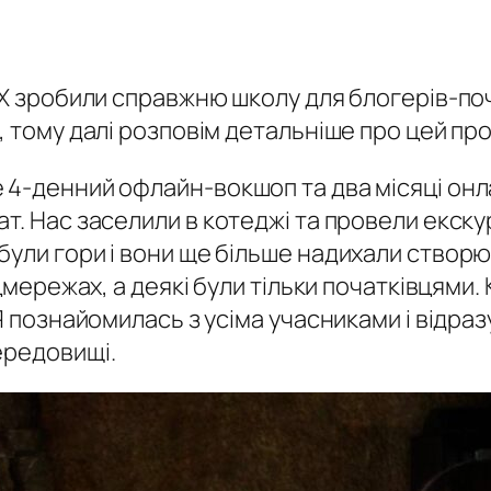
EX зробили справжню школу для блогерів-поч
, тому далі розповім детальніше про цей пр
 4-денний офлайн-вокшоп та два місяці онла
т. Нас заселили в котеджі та провели екску
ули гори і вони ще більше надихали створю
цмережах, а деякі були тільки початківцями. 
познайомилась з усіма учасниками і відразу в
ередовищі.