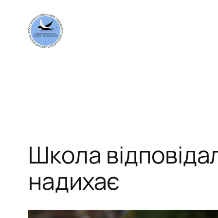
Перейти
до
вмісту
Школа відповідал
надихає