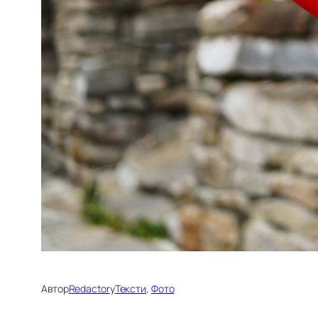
Автор
Redactor
у
Тексти
, 
Фото