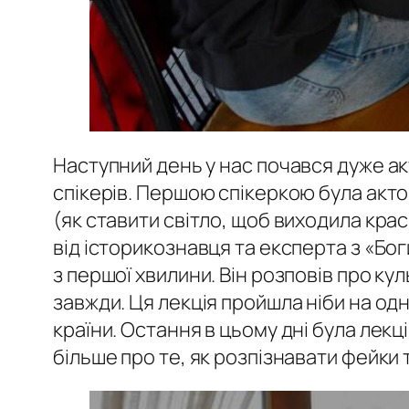
Наступний день у нас почався дуже акт
спікерів. Першою спікеркою була акто
(як ставити світло, щоб виходила краси
від історикознавця та експерта з «Бог
з першої хвилини. Він розповів про ку
завжди. Ця лекція пройшла ніби на одн
країни. Остання в цьому дні була лек
більше про те, як розпізнавати фейки 