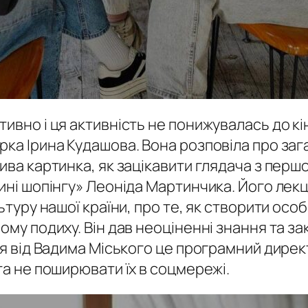
ивно і ця активність не понижувалась до кін
рка Ірина Кудашова. Вона розповіла про за
ва картинка, як зацікавити глядача з першої
ині шопінгу» Леоніда Мартинчика. Його лекц
льтуру нашої країни, про те, як створити ос
ому подиху. Він дав неоціненні знання та за
ція від Вадима Міського це програмний дирек
та не поширювати їх в соцмережі.