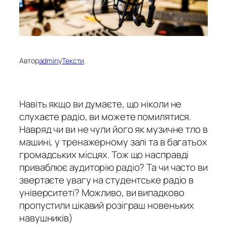
Автор
admin
у
Тексти
Навіть якщо ви думаєте, що ніколи не
слухаєте радіо, ви можете помилятися.
Навряд чи ви не чули його як музичне тло в
машині, у тренажерному залі та в багатьох
громадських місцях. Тож що насправді
приваблює аудиторію радіо? Та чи часто ви
звертаєте увагу на студентське радіо в
університеті? Можливо, ви випадково
пропустили цікавий розіграш новеньких
навушників)