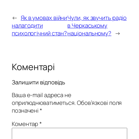
←
Як в умовах війни
Чули, як звучить радіо
налагодити
в Черкаському
психологічний стан?
національному?
→
Коментарі
Залишити відповідь
Ваша e-mail адреса не
оприлюднюватиметься.
Обов’язкові поля
позначені
*
Коментар
*