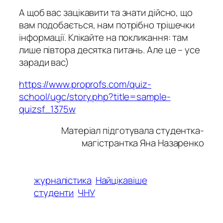
А щоб вас зацікавити та знати дійсно, що
вам подобається, нам потрібно трішечки
інформації. Клікайте на покликання: там
лише півтора десятка питань. Але це – усе
заради вас)
https://www.proprofs.com/quiz-
school/ugc/story.php?title=sample-
quizsf_1375w
Матеріал підготувала студентка-
магістрантка Яна Назаренко
журналістика
Найцікавіше
студенти
ЧНУ