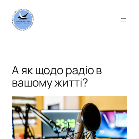
Перейти
до
вмісту
А як щодо радіо в
вашому житті?