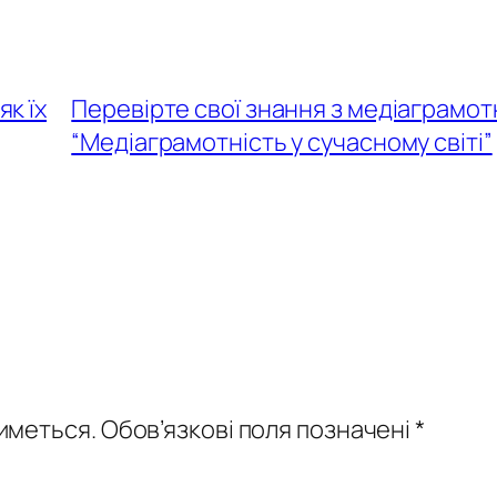
як їх
Перевірте свої знання з медіаграмот
“Медіаграмотність у сучасному світі”
иметься.
Обов’язкові поля позначені
*