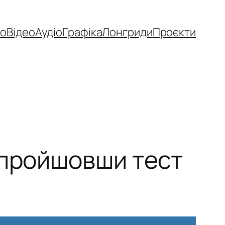
то
Відео
Аудіо
Графіка
Лонгриди
Проєкти
 пройшовши тест