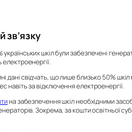
й зв’язку
 українських шкіл були забезпечені генера
 електроенергії.
ійні дані свідчать, що лише близько 50% шкіл
с навіть за відключення електроенергії.
шти
на забезпечення шкіл необхідними засо
енераторів. Зокрема, за кошти освітньої су