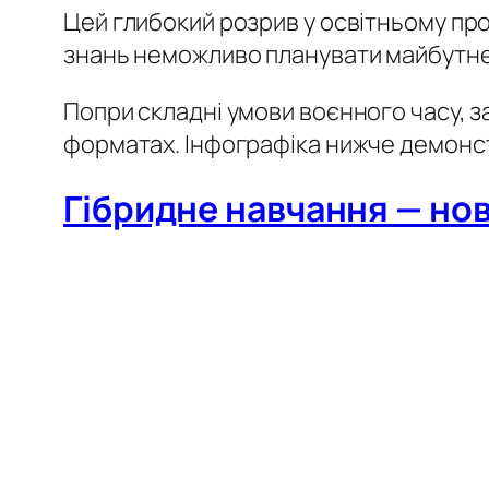
Цей глибокий розрив у освітньому про
знань неможливо планувати майбутнє
Попри складні умови воєнного часу, з
форматах. Інфографіка нижче демонст
Гібридне навчання — нов