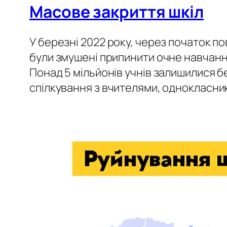
Масове закриття шкіл
У березні 2022 року, через початок п
були змушені припинити очне навчання
Понад 5 мільйонів учнів залишилися 
спілкування з вчителями, однокласни