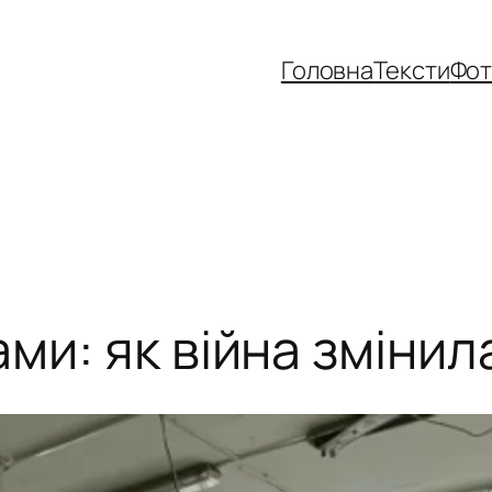
Головна
Тексти
Фо
и: як війна змінила