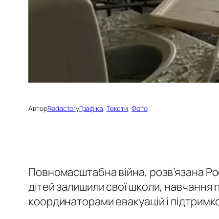
Автор
Redactor
у
Графіка
, 
Тексти
, 
Фото
Повномасштабна війна, розв’язана Рос
дітей залишили свої школи, навчання 
координаторами евакуацій і підтримк