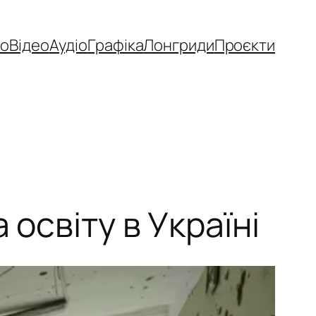
то
Відео
Аудіо
Графіка
Лонгриди
Проєкти
 освіту в Україні