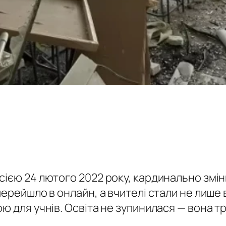
ією 24 лютого 2022 року, кардинально зміни
перейшло в онлайн, а вчителі стали не лише
ою для учнів. Освіта не зупинилася — вона