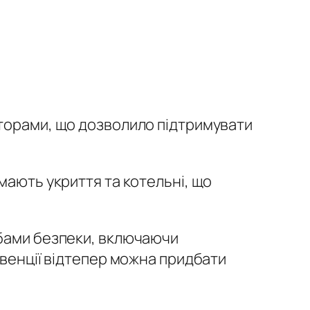
торами, що дозволило підтримувати
 мають укриття та котельні, що
бами безпеки, включаючи
бвенції відтепер можна придбати