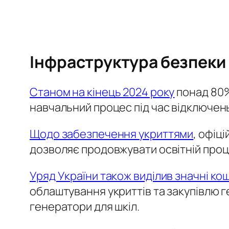
Інфраструктура безпеки 
Станом на кінець 2024 року
понад 80%
навчальний процес під час відключень
Щодо забезпечення укриттями
, офіц
дозволяє продовжувати освітній проце
Уряд України також виділив значні ко
облаштування укриттів та закупівлю г
генератори для шкіл.