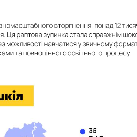
овномасштабного вторгнення, понад 12 тисяч
. Ця раптова зупинка стала справжнім шоко
без можливості навчатися у звичному формат
ками та повноцінного освітнього процесу.