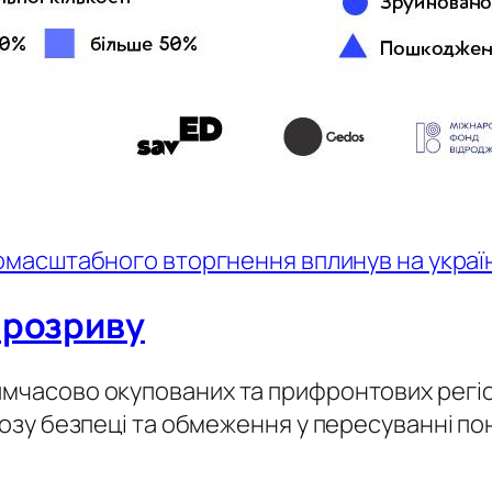
вномасштабного вторгнення вплинув на украї
 розриву
имчасово окупованих та прифронтових регіо
розу безпеці та обмеження у пересуванні пон