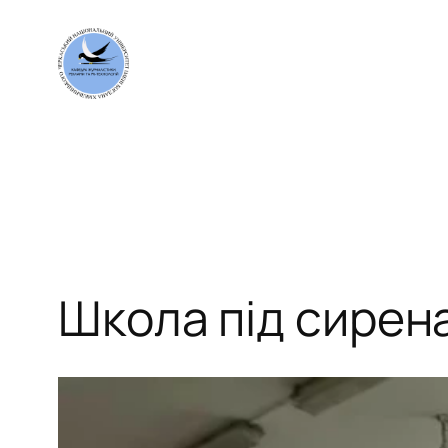
Перейти
до
вмісту
Школа під сиренам