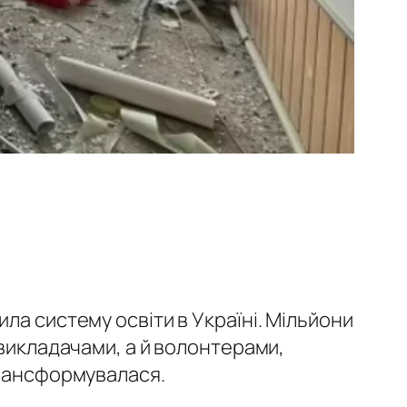
ла систему освіти в Україні. Мільйони
 викладачами, а й волонтерами,
 трансформувалася
.