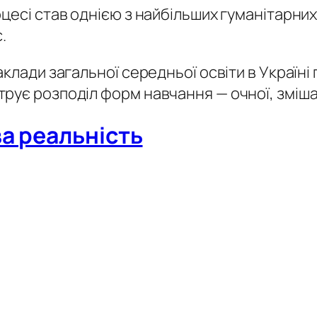
цесі став однією з найбільших гуманітарних
.
аклади загальної середньої освіти в Україн
рує розподіл форм навчання — очної, змішан
а реальність