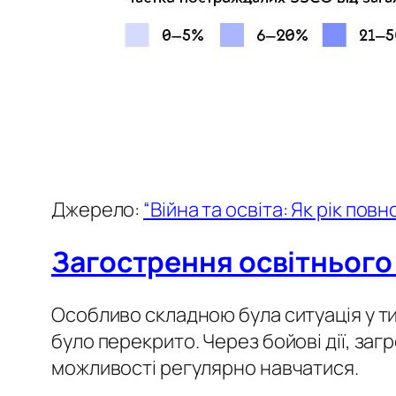
Джерело:
“Війна та освіта: Як рік по
Загострення освітнього
Особливо складною була ситуація у т
було перекрито. Через бойові дії, заг
можливості регулярно навчатися.