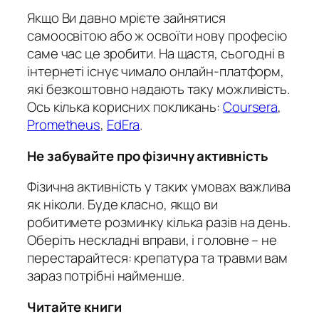
Якщо Ви давно мрієте зайнятися
самоосвітою або ж освоїти нову професію
саме час це зробити. На щастя, сьогодні в
інтернеті існує чимало онлайн-платформ,
які безкоштовно надають таку можливість.
Ось кілька корисних покликань:
Coursera
,
Prometheus
,
EdEra
.
Не забувайте про фізичну активність
Фізична активність у таких умовах важлива
як ніколи. Буде класно, якщо ви
робитимете розминку кілька разів на день.
Оберіть нескладні вправи, і головне – не
перестарайтеся: крепатура та травми вам
зараз потрібні найменше.
Читайте книги