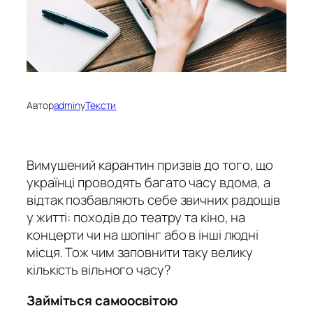
Автор
admin
у
Тексти
Вимушений карантин призвів до того, що
українці проводять багато часу вдома, а
відтак позбавляють себе звичних радощів
у житті: походів до театру та кіно, на
концерти чи на шопінг або в інші людні
місця.
Тож чим заповнити таку велику
кількість вільного часу?
Займіться самоосвітою