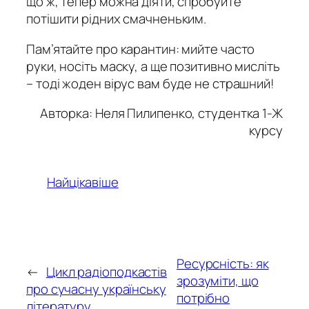
що ж, тепер можна діяти, спробуйте
потішити рідних смачненьким.
Пам’ятайте про карантин: мийте часто
руки, носіть маску, а ще позитивно мисліть
– тоді жоден вірус вам буде не страшний!
Авторка: Неля Пилипенко, студентка 1-Ж
курсу
Найцікавіше
Ресурсність: як
←
Цикл радіоподкастів
зрозуміти, що
про сучасну українську
потрібно
літературу