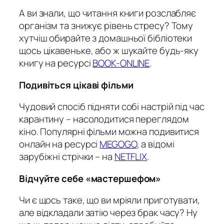
А ви знали, що читання книги розслабляє
організм та знижує рівень стресу? Тому
хутчіш обирайте з домашньої бібліотеки
щось цікавеньке, або ж шукайте будь-яку
книгу на ресурсі
BOOK-ONLINE
.
Подивіться цікаві фільми
Чудовий спосіб підняти собі настрій під час
карантину – насолодитися переглядом
кіно. Популярні фільми можна подивитися
онлайн на ресурсі
MEGOGO
, а відомі
зарубіжні стрічки – на
NETFLIX
.
Відчуйте себе «мастершефом»
Чи є щось таке, що ви мріяли приготувати,
але відкладали затію через брак часу? Ну