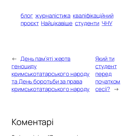
блог
журналістика
кваліфікаційний
проєкт
Найцікавіше
студенти
ЧНУ
←
День пам’яті жертв
Який ти
геноциду
студент
кримськотатарського народу
перед
та День боротьби за права
початком
кримськотатарського народу
сесії?
→
Коментарі