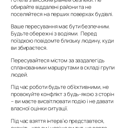
обирайте віддалені райони та не
поселяйтеся на перших поверхах будівлі.
Ваше пересування має бути безпечним.
Будьте обережні з водіями. Перед
поїздкою повідомте близьку людину, куди
ви збираєтеся.
Пересувайтеся містом за заздалегідь
спланованими маршрутами в складі групи
людей.
Під час роботи будьте об’єктивними, не
провокуйте конфлікт з будь-якою з сторін
– ви маєте висвітлювати подію і не давати
власної оцінки ситуації.
Під час взяття інтерв’ю представтеся,
скажіть, хто ви і навіщо ви тут, не варто