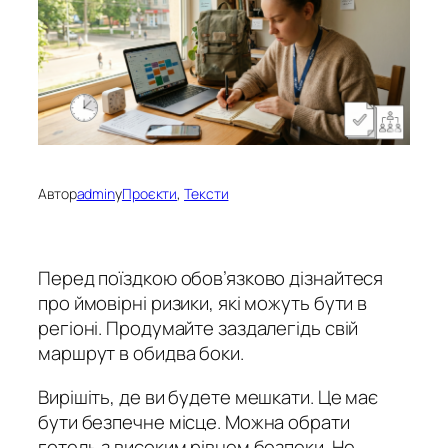
Автор
admin
у
Проєкти
, 
Тексти
Перед поїздкою обов’язково дізнайтеся
про ймовірні ризики, які можуть бути в
регіоні. Продумайте заздалегідь свій
маршрут в обидва боки.
Вирішіть, де ви будете мешкати. Це має
бути безпечне місце. Можна обрати
готель з високим рівнем безпеки. Не