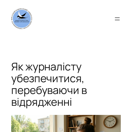
Перейти
до
вмісту
Як журналісту
убезпечитися,
перебуваючи в
відрядженні