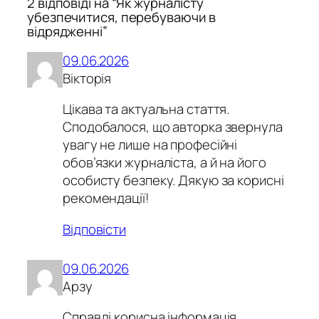
2 відповіді на “Як журналісту
убезпечитися, перебуваючи в
відрядженні”
09.06.2026
Вікторія
Цікава та актуальна стаття.
Сподобалося, що авторка звернула
увагу не лише на професійні
обов’язки журналіста, а й на його
особисту безпеку. Дякую за корисні
рекомендації!
Відповісти
09.06.2026
Арзу
Справді корисна інформація